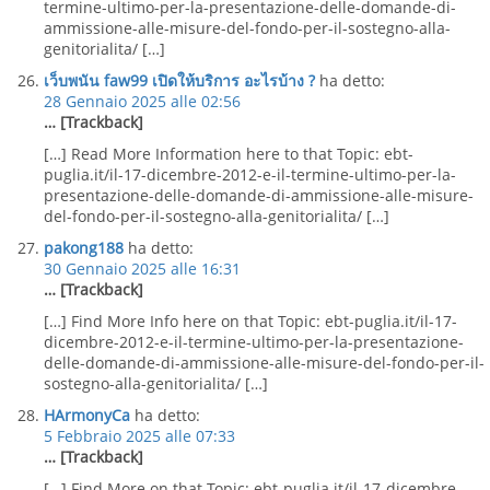
termine-ultimo-per-la-presentazione-delle-domande-di-
ammissione-alle-misure-del-fondo-per-il-sostegno-alla-
genitorialita/ […]
เว็บพนัน faw99 เปิดให้บริการ อะไรบ้าง ?
ha detto:
28 Gennaio 2025 alle 02:56
… [Trackback]
[…] Read More Information here to that Topic: ebt-
puglia.it/il-17-dicembre-2012-e-il-termine-ultimo-per-la-
presentazione-delle-domande-di-ammissione-alle-misure-
del-fondo-per-il-sostegno-alla-genitorialita/ […]
pakong188
ha detto:
30 Gennaio 2025 alle 16:31
… [Trackback]
[…] Find More Info here on that Topic: ebt-puglia.it/il-17-
dicembre-2012-e-il-termine-ultimo-per-la-presentazione-
delle-domande-di-ammissione-alle-misure-del-fondo-per-il-
sostegno-alla-genitorialita/ […]
HArmonyCa
ha detto:
5 Febbraio 2025 alle 07:33
… [Trackback]
[…] Find More on that Topic: ebt-puglia.it/il-17-dicembre-