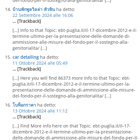
del-fondo-per-il-sostegno-alla-genitorialita/ […]
บ้านพักพูลวิลล่า หัวหิน
ha detto:
22 Settembre 2024 alle 16:06
… [Trackback]
[…] Info to that Topic: ebt-puglia.it/il-17-dicembre-2012-e-il-
termine-ultimo-per-la-presentazione-delle-domande-di-
ammissione-alle-misure-del-fondo-per-il-sostegno-alla-
genitorialita/ […]
car detailing
ha detto:
11 Ottobre 2024 alle 05:49
… [Trackback]
[…] Here you will find 86373 more Info to that Topic: ebt-
puglia.it/il-17-dicembre-2012-e-il-termine-ultimo-per-la-
presentazione-delle-domande-di-ammissione-alle-misure-
del-fondo-per-il-sostegno-alla-genitorialita/ […]
โบท็อกราคา
ha detto:
13 Ottobre 2024 alle 11:12
… [Trackback]
[…] Find More Info here on that Topic: ebt-puglia.it/il-17-
dicembre-2012-e-il-termine-ultimo-per-la-presentazione-
delle-domande-di-ammissione-alle-misure-del-fondo-per-il-