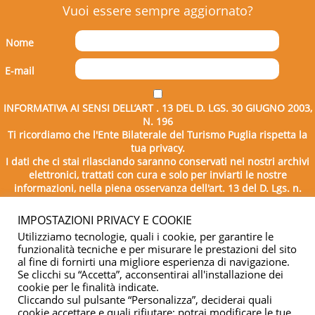
Vuoi essere sempre aggiornato?
Nome
E-mail
INFORMATIVA AI SENSI DELL’ART . 13 DEL D. LGS. 30 GIUGNO 2003,
N. 196
Ti ricordiamo che l'Ente Bilaterale del Turismo Puglia rispetta la
tua privacy.
I dati che ci stai rilasciando saranno conservati nei nostri archivi
elettronici, trattati con cura e solo per inviarti le nostre
informazioni, nella piena osservanza dell'art. 13 del D. Lgs. n.
196/2003.
IMPOSTAZIONI PRIVACY E COOKIE
Utilizziamo tecnologie, quali i cookie, per garantire le
funzionalità tecniche e per misurare le prestazioni del sito
al fine di fornirti una migliore esperienza di navigazione.
Se clicchi su “Accetta”, acconsentirai all'installazione dei
cookie per le finalità indicate.
Cliccando sul pulsante “Personalizza”, deciderai quali
cookie accettare e quali rifiutare; potrai modificare le tue