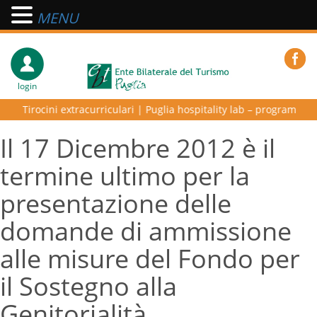
MENU
login
irocini extracurriculari
|
Puglia hospitality lab – programma di alta f
Il 17 Dicembre 2012 è il
termine ultimo per la
presentazione delle
domande di ammissione
alle misure del Fondo per
il Sostegno alla
Genitorialità