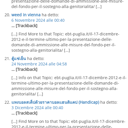
presentazione-delle-domande-di-ammissione-alle-misure-
del-fondo-per-il-sostegno-alla-genitorialita/ […]
weed in vienna
ha detto:
6 Novembre 2024 alle 00:40
… [Trackback]
[…] Find More to that Topic: ebt-puglia.it/il-17-dicembre-
2012-e-il-termine-ultimo-per-la-presentazione-delle-
domande-di-ammissione-alle-misure-del-fondo-per-il-
sostegno-alla-genitorialita/ […]
ตู้แช่เย็น
ha detto:
24 Novembre 2024 alle 04:58
… [Trackback]
[…] Info on that Topic: ebt-puglia.it/il-17-dicembre-2012-e-il-
termine-ultimo-per-la-presentazione-delle-domande-di-
ammissione-alle-misure-del-fondo-per-il-sostegno-alla-
genitorialita/ […]
แทงบอลสเต็ปด้วยราคาบอลแฮนดิแคป (Handicap)
ha detto:
3 Dicembre 2024 alle 00:40
… [Trackback]
[…] Find More on to that Topic: ebt-puglia.it/il-17-dicembre-
2012-e-il-termine-ultimo-per-la-presentazione-delle-