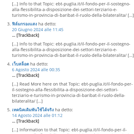
[…] Info to that Topic: ebt-puglia.it/il-fondo-per-il-sostegno-
alla-flessibilita-a-disposizione-dei-settori-terziario-e-
turismo-in-provincia-di-baribat-il-ruolo-della-bilateralita/ […]
ฟิล์มกรองแสง
ha detto:
20 Giugno 2024 alle 11:45
… [Trackback]
[…] Info to that Topic: ebt-puglia.it/il-fondo-per-il-sostegno-
alla-flessibilita-a-disposizione-dei-settori-terziario-e-
turismo-in-provincia-di-baribat-il-ruolo-della-bilateralita/ […]
เว็บสล็อต
ha detto:
6 Agosto 2024 alle 00:35
… [Trackback]
[…] Read More here on that Topic: ebt-puglia.it/il-fondo-per-
il-sostegno-alla-flessibilita-a-disposizione-dei-settori-
terziario-e-turismo-in-provincia-di-baribat-il-ruolo-della-
bilateralita/ […]
เทคนิคเดิมพันใช้ได้จริง
ha detto:
14 Agosto 2024 alle 01:12
… [Trackback]
[…] Information to that Topic: ebt-puglia.it/il-fondo-per-il-