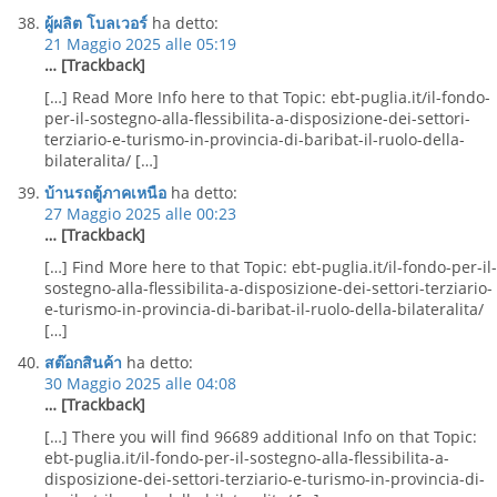
ผู้ผลิต โบลเวอร์
ha detto:
21 Maggio 2025 alle 05:19
… [Trackback]
[…] Read More Info here to that Topic: ebt-puglia.it/il-fondo-
per-il-sostegno-alla-flessibilita-a-disposizione-dei-settori-
terziario-e-turismo-in-provincia-di-baribat-il-ruolo-della-
bilateralita/ […]
บ้านรถตู้ภาคเหนือ
ha detto:
27 Maggio 2025 alle 00:23
… [Trackback]
[…] Find More here to that Topic: ebt-puglia.it/il-fondo-per-il-
sostegno-alla-flessibilita-a-disposizione-dei-settori-terziario-
e-turismo-in-provincia-di-baribat-il-ruolo-della-bilateralita/
[…]
สต๊อกสินค้า
ha detto:
30 Maggio 2025 alle 04:08
… [Trackback]
[…] There you will find 96689 additional Info on that Topic:
ebt-puglia.it/il-fondo-per-il-sostegno-alla-flessibilita-a-
disposizione-dei-settori-terziario-e-turismo-in-provincia-di-