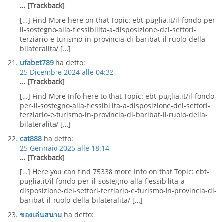
… [Trackback]
[…] Find More here on that Topic: ebt-puglia.it/il-fondo-per-
il-sostegno-alla-flessibilita-a-disposizione-dei-settori-
terziario-e-turismo-in-provincia-di-baribat-il-ruolo-della-
bilateralita/ […]
ufabet789
ha detto:
25 Dicembre 2024 alle 04:32
… [Trackback]
[…] Find More Info here to that Topic: ebt-puglia.it/il-fondo-
per-il-sostegno-alla-flessibilita-a-disposizione-dei-settori-
terziario-e-turismo-in-provincia-di-baribat-il-ruolo-della-
bilateralita/ […]
cat888
ha detto:
25 Gennaio 2025 alle 18:14
… [Trackback]
[…] Here you can find 75338 more Info on that Topic: ebt-
puglia.it/il-fondo-per-il-sostegno-alla-flessibilita-a-
disposizione-dei-settori-terziario-e-turismo-in-provincia-di-
baribat-il-ruolo-della-bilateralita/ […]
ของเล่นสนาม
ha detto: