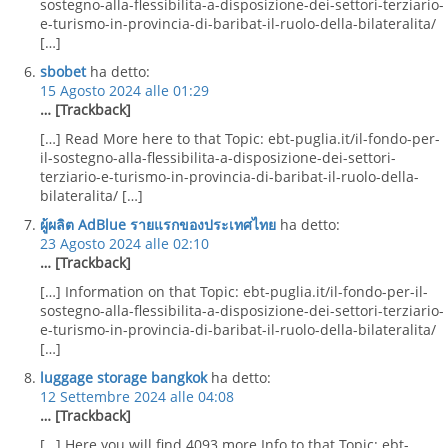
sostegno-alla-flessibilita-a-disposizione-dei-settori-terziario-
e-turismo-in-provincia-di-baribat-il-ruolo-della-bilateralita/
[…]
sbobet
ha detto:
15 Agosto 2024 alle 01:29
… [Trackback]
[…] Read More here to that Topic: ebt-puglia.it/il-fondo-per-
il-sostegno-alla-flessibilita-a-disposizione-dei-settori-
terziario-e-turismo-in-provincia-di-baribat-il-ruolo-della-
bilateralita/ […]
ผู้ผลิต AdBlue รายแรกของประเทศไทย
ha detto:
23 Agosto 2024 alle 02:10
… [Trackback]
[…] Information on that Topic: ebt-puglia.it/il-fondo-per-il-
sostegno-alla-flessibilita-a-disposizione-dei-settori-terziario-
e-turismo-in-provincia-di-baribat-il-ruolo-della-bilateralita/
[…]
luggage storage bangkok
ha detto:
12 Settembre 2024 alle 04:08
… [Trackback]
[…] Here you will find 4093 more Info to that Topic: ebt-