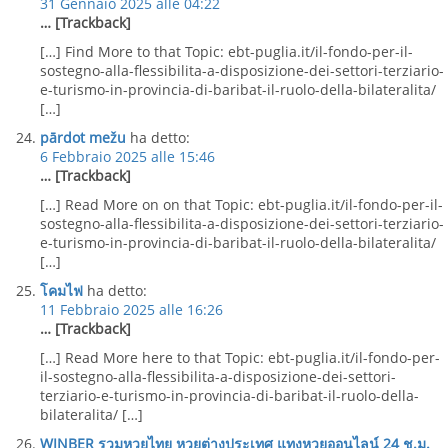
31 Gennaio 2025 alle 04:22
… [Trackback]
[…] Find More to that Topic: ebt-puglia.it/il-fondo-per-il-
sostegno-alla-flessibilita-a-disposizione-dei-settori-terziario-
e-turismo-in-provincia-di-baribat-il-ruolo-della-bilateralita/
[…]
pārdot mežu
ha detto:
6 Febbraio 2025 alle 15:46
… [Trackback]
[…] Read More on on that Topic: ebt-puglia.it/il-fondo-per-il-
sostegno-alla-flessibilita-a-disposizione-dei-settori-terziario-
e-turismo-in-provincia-di-baribat-il-ruolo-della-bilateralita/
[…]
โคมไฟ
ha detto:
11 Febbraio 2025 alle 16:26
… [Trackback]
[…] Read More here to that Topic: ebt-puglia.it/il-fondo-per-
il-sostegno-alla-flessibilita-a-disposizione-dei-settori-
terziario-e-turismo-in-provincia-di-baribat-il-ruolo-della-
bilateralita/ […]
WINBER รวมหวยไทย หวยต่างประเทศ แทงหวยออนไลน์ 24 ช.ม.