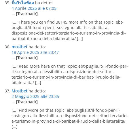
ปั้มวิวไลฟ์สด
ha detto:
4 Aprile 2025 alle 07:05
… [Trackback]
[…] There you can find 38145 more Info on that Topic: ebt-
puglia.it/il-fondo-per-il-sostegno-alla-flessibilita-a-
disposizione-dei-settori-terziario-e-turismo-in-provincia-di-
baribat-il-ruolo-della-bilateralita/ […]
mostbet
ha detto:
18 Aprile 2025 alle 23:47
… [Trackback]
[…] Read More here on that Topic: ebt-puglia.it/il-fondo-per-
il-sostegno-alla-flessibilita-a-disposizione-dei-settori-
terziario-e-turismo-in-provincia-di-baribat-il-ruolo-della-
bilateralita/ […]
Mostbet
ha detto:
2 Maggio 2025 alle 23:35
… [Trackback]
[…] Find More on that Topic: ebt-puglia.it/il-fondo-per-il-
sostegno-alla-flessibilita-a-disposizione-dei-settori-terziario-
e-turismo-in-provincia-di-baribat-il-ruolo-della-bilateralita/
[…]