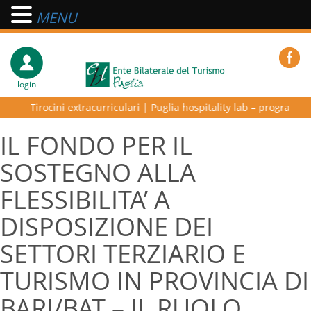
MENU
login
Tirocini extracurriculari
|
Puglia hospitality lab – programma di alta
IL FONDO PER IL
SOSTEGNO ALLA
FLESSIBILITA’ A
DISPOSIZIONE DEI
SETTORI TERZIARIO E
TURISMO IN PROVINCIA DI
BARI/BAT – IL RUOLO