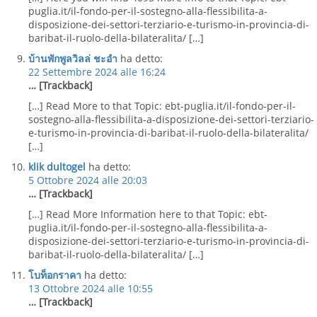
puglia.it/il-fondo-per-il-sostegno-alla-flessibilita-a-
disposizione-dei-settori-terziario-e-turismo-in-provincia-di-
baribat-il-ruolo-della-bilateralita/ […]
บ้านพักพูลวิลล่ ชะอำ
ha detto:
22 Settembre 2024 alle 16:24
… [Trackback]
[…] Read More to that Topic: ebt-puglia.it/il-fondo-per-il-
sostegno-alla-flessibilita-a-disposizione-dei-settori-terziario-
e-turismo-in-provincia-di-baribat-il-ruolo-della-bilateralita/
[…]
klik dultogel
ha detto:
5 Ottobre 2024 alle 20:03
… [Trackback]
[…] Read More Information here to that Topic: ebt-
puglia.it/il-fondo-per-il-sostegno-alla-flessibilita-a-
disposizione-dei-settori-terziario-e-turismo-in-provincia-di-
baribat-il-ruolo-della-bilateralita/ […]
โบท็อกราคา
ha detto:
13 Ottobre 2024 alle 10:55
… [Trackback]