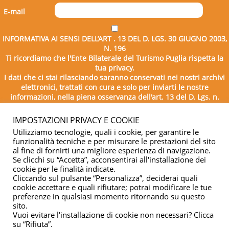
E-mail
INFORMATIVA AI SENSI DELL’ART . 13 DEL D. LGS. 30 GIUGNO 2003,
N. 196
Ti ricordiamo che l'Ente Bilaterale del Turismo Puglia rispetta la
tua privacy.
I dati che ci stai rilasciando saranno conservati nei nostri archivi
elettronici, trattati con cura e solo per inviarti le nostre
informazioni, nella piena osservanza dell'art. 13 del D. Lgs. n.
196/2003.
IMPOSTAZIONI PRIVACY E COOKIE
Utilizziamo tecnologie, quali i cookie, per garantire le
funzionalità tecniche e per misurare le prestazioni del sito
al fine di fornirti una migliore esperienza di navigazione.
Se clicchi su “Accetta”, acconsentirai all'installazione dei
cookie per le finalità indicate.
Cliccando sul pulsante “Personalizza”, deciderai quali
cookie accettare e quali rifiutare; potrai modificare le tue
Copyright © 2026 - Ente Bilaterale del Turismo Puglia - C.F.
preferenze in qualsiasi momento ritornando su questo
sito.
04332500729
Vuoi evitare l'installazione di cookie non necessari? Clicca
su “Rifiuta”.
Privacy & cookie