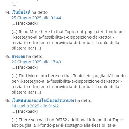
[…]
เว็บปั้มไลค์
ha detto:
25 Giugno 2025 alle 01:44
… [Trackback]
[…] Read More here to that Topic: ebt-puglia.it/il-fondo-per-
il-sostegno-alla-flessibilita-a-disposizione-dei-settori-
terziario-e-turismo-in-provincia-di-baribat-il-ruolo-della-
bilateralita/ […]
ยางยอย
ha detto:
26 Giugno 2025 alle 17:49
… [Trackback]
[…] Find More Info here on that Topic: ebt-puglia.it/il-fondo-
per-il-sostegno-alla-flessibilita-a-disposizione-dei-settori-
terziario-e-turismo-in-provincia-di-baribat-il-ruolo-della-
bilateralita/ […]
เว็บพนันบอลออนไลน์ ยอดฮิตมาแรง
ha detto:
14 Luglio 2025 alle 01:42
… [Trackback]
[…] There you will find 96752 additional Info on that Topic:
ebt-puglia.it/il-fondo-per-il-sostegno-alla-flessibilita-a-