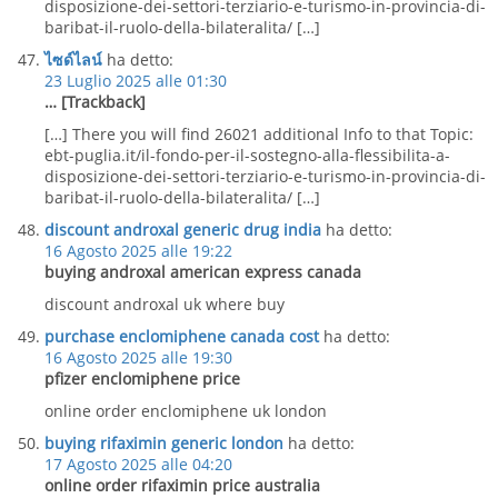
disposizione-dei-settori-terziario-e-turismo-in-provincia-di-
baribat-il-ruolo-della-bilateralita/ […]
ไซด์ไลน์
ha detto:
23 Luglio 2025 alle 01:30
… [Trackback]
[…] There you will find 26021 additional Info to that Topic:
ebt-puglia.it/il-fondo-per-il-sostegno-alla-flessibilita-a-
disposizione-dei-settori-terziario-e-turismo-in-provincia-di-
baribat-il-ruolo-della-bilateralita/ […]
discount androxal generic drug india
ha detto:
16 Agosto 2025 alle 19:22
buying androxal american express canada
discount androxal uk where buy
purchase enclomiphene canada cost
ha detto:
16 Agosto 2025 alle 19:30
pfizer enclomiphene price
online order enclomiphene uk london
buying rifaximin generic london
ha detto:
17 Agosto 2025 alle 04:20
online order rifaximin price australia