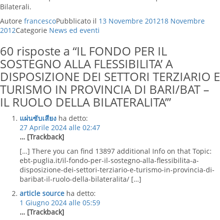
Bilaterali.
Autore
francesco
Pubblicato il
13 Novembre 2012
18 Novembre
2012
Categorie
News ed eventi
60 risposte a “IL FONDO PER IL
SOSTEGNO ALLA FLESSIBILITA’ A
DISPOSIZIONE DEI SETTORI TERZIARIO E
TURISMO IN PROVINCIA DI BARI/BAT –
IL RUOLO DELLA BILATERALITA’”
แผ่นซับเสียง
ha detto:
27 Aprile 2024 alle 02:47
… [Trackback]
[…] There you can find 13897 additional Info on that Topic:
ebt-puglia.it/il-fondo-per-il-sostegno-alla-flessibilita-a-
disposizione-dei-settori-terziario-e-turismo-in-provincia-di-
baribat-il-ruolo-della-bilateralita/ […]
article source
ha detto:
1 Giugno 2024 alle 05:59
… [Trackback]