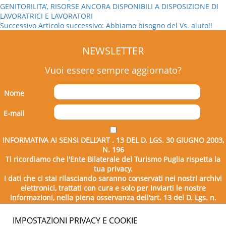
GENITORILITA’, RISORSE ANCORA DISPONIBILI A DISPOSIZIONE DI
LAVORATRICI E LAVORATORI
Successivo
Articolo successivo:
Abbiamo bisogno del Vs. aiuto!!
NEWSLETTER
Vuoi essere sempre aggiornato?
Nome
E-mail
INFORMATIVA AI SENSI DELL’ART . 13 DEL D. LGS. 30 GIUGNO 2003,
N. 196
Ti ricordiamo che l'Ente Bilaterale del Turismo Puglia rispetta la
tua privacy.
I dati che ci stai rilasciando saranno conservati nei nostri archivi
elettronici, trattati con cura e solo per inviarti le nostre
informazioni, nella piena osservanza dell'art. 13 del D. Lgs. n.
196/2003.
IMPOSTAZIONI PRIVACY E COOKIE