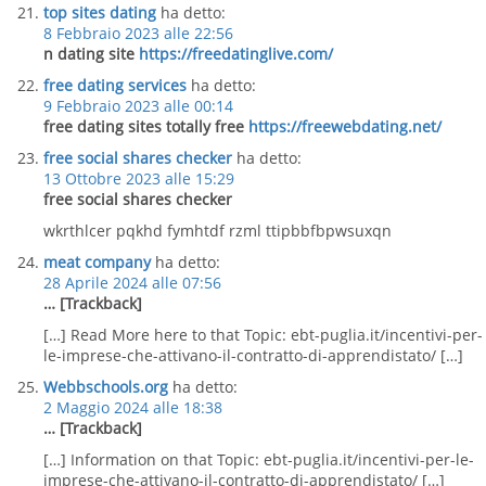
top sites dating
ha detto:
8 Febbraio 2023 alle 22:56
n dating site
https://freedatinglive.com/
free dating services
ha detto:
9 Febbraio 2023 alle 00:14
free dating sites totally free
https://freewebdating.net/
free social shares checker
ha detto:
13 Ottobre 2023 alle 15:29
free social shares checker
wkrthlcer pqkhd fymhtdf rzml ttipbbfbpwsuxqn
meat company
ha detto:
28 Aprile 2024 alle 07:56
… [Trackback]
[…] Read More here to that Topic: ebt-puglia.it/incentivi-per-
le-imprese-che-attivano-il-contratto-di-apprendistato/ […]
Webbschools.org
ha detto:
2 Maggio 2024 alle 18:38
… [Trackback]
[…] Information on that Topic: ebt-puglia.it/incentivi-per-le-
imprese-che-attivano-il-contratto-di-apprendistato/ […]