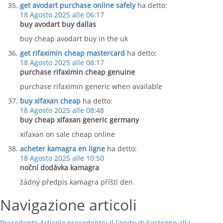
get avodart purchase online safely
ha detto:
18 Agosto 2025 alle 06:17
buy avodart buy dallas
buy cheap avodart buy in the uk
get rifaximin cheap mastercard
ha detto:
18 Agosto 2025 alle 08:17
purchase rifaximin cheap genuine
purchase rifaximin generic when available
buy xifaxan cheap
ha detto:
18 Agosto 2025 alle 08:48
buy cheap xifaxan generic germany
xifaxan on sale cheap online
acheter kamagra en ligne
ha detto:
18 Agosto 2025 alle 10:50
noční dodávka kamagra
žádný předpis kamagra příští den
Navigazione articoli
Precedente
Articolo precedente:
Il Fondo di Sostegno alla