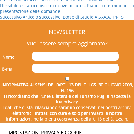
Flessibilità si arricchisce di nuove misure – Riaperti i termini per la
presentazione delle domande
Successivo
Articolo successivo:
Borse di Studio A.S.-A.A. 14-15
NEWSLETTER
Vuoi essere sempre aggiornato?
Nome
E-mail
INFORMATIVA AI SENSI DELL’ART . 13 DEL D. LGS. 30 GIUGNO 2003,
N. 196
Ti ricordiamo che l'Ente Bilaterale del Turismo Puglia rispetta la
tua privacy.
I dati che ci stai rilasciando saranno conservati nei nostri archivi
elettronici, trattati con cura e solo per inviarti le nostre
informazioni, nella piena osservanza dell'art. 13 del D. Lgs. n.
196/2003.
IMPOSTAZIONI PRIVACY E COOKIE