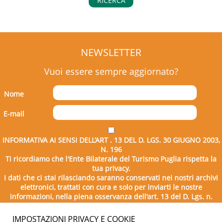
RICERCA
NEWSLETTER
Vuoi essere sempre aggiornato?
Nome
E-mail
INFORMATIVA AI SENSI DELL’ART . 13 DEL D. LGS. 30 GIUGNO 2003,
N. 196
Ti ricordiamo che l'Ente Bilaterale del Turismo Puglia rispetta la
tua privacy.
I dati che ci stai rilasciando saranno conservati nei nostri archivi
elettronici, trattati con cura e solo per inviarti le nostre
informazioni, nella piena osservanza dell'art. 13 del D. Lgs. n.
196/2003.
IMPOSTAZIONI PRIVACY E COOKIE