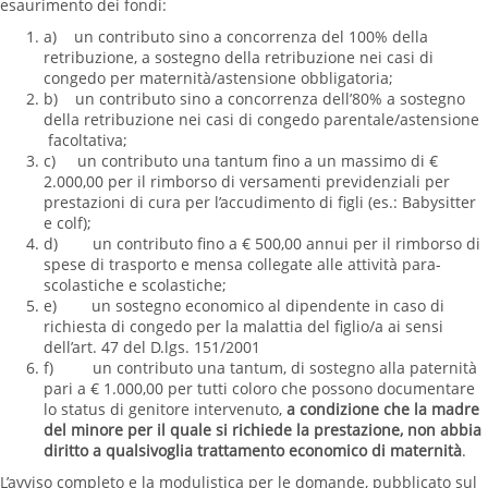
esaurimento dei fondi:
a) un contributo sino a concorrenza del 100% della
retribuzione, a sostegno della retribuzione nei casi di
congedo per maternità/astensione obbligatoria;
b) un contributo sino a concorrenza dell’80% a sostegno
della retribuzione nei casi di congedo parentale/astensione
facoltativa;
c) un contributo una tantum fino a un massimo di €
2.000,00 per il rimborso di versamenti previdenziali per
prestazioni di cura per l’accudimento di figli (es.: Babysitter
e colf);
d) un contributo fino a € 500,00 annui per il rimborso di
spese di trasporto e mensa collegate alle attività para-
scolastiche e scolastiche;
e) un sostegno economico al dipendente in caso di
richiesta di congedo per la malattia del figlio/a ai sensi
dell’art. 47 del D.lgs. 151/2001
f) un contributo una tantum, di sostegno alla paternità
pari a € 1.000,00 per tutti coloro che possono documentare
lo status di genitore intervenuto,
a condizione che la madre
del minore per il quale si richiede la prestazione, non abbia
diritto a qualsivoglia trattamento economico di maternità
.
L’avviso completo e la modulistica per le domande, pubblicato sul