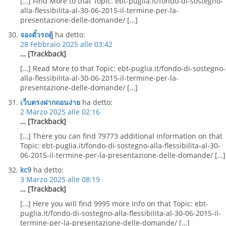
[…] Find More to that Topic: ebt-puglia.it/fondo-di-sostegno-
alla-flessibilita-al-30-06-2015-il-termine-per-la-
presentazione-delle-domande/ […]
จองตั๋วรถตู้
ha detto:
28 Febbraio 2025 alle 03:42
… [Trackback]
[…] Read More to that Topic: ebt-puglia.it/fondo-di-sostegno-
alla-flessibilita-al-30-06-2015-il-termine-per-la-
presentazione-delle-domande/ […]
เว็บตรงฝากถอนง่าย
ha detto:
2 Marzo 2025 alle 02:16
… [Trackback]
[…] There you can find 79773 additional Information on that
Topic: ebt-puglia.it/fondo-di-sostegno-alla-flessibilita-al-30-
06-2015-il-termine-per-la-presentazione-delle-domande/ […]
kc9
ha detto:
3 Marzo 2025 alle 08:19
… [Trackback]
[…] Here you will find 9995 more Info on that Topic: ebt-
puglia.it/fondo-di-sostegno-alla-flessibilita-al-30-06-2015-il-
termine-per-la-presentazione-delle-domande/ […]