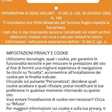
INFORMATIVA AI SENSI DELL’ART . 13 DEL D. LGS. 30 GIUGNO 2003,
N. 196
Ti ricordiamo che l'Ente Bilaterale del Turismo Puglia rispetta la
tua privacy.
I dati che ci stai rilasciando saranno conservati nei nostri archivi
elettronici, trattati con cura e solo per inviarti le nostre
informazioni, nella piena osservanza dell'art. 13 del D. Lgs. n.
196/2003.
IMPOSTAZIONI PRIVACY E COOKIE
Utilizziamo tecnologie, quali i cookie, per garantire le
funzionalità tecniche e per misurare le prestazioni del sito
al fine di fornirti una migliore esperienza di navigazione.
Se clicchi su “Accetta”, acconsentirai all'installazione dei
cookie per le finalità indicate.
Cliccando sul pulsante “Personalizza”, deciderai quali
cookie accettare e quali rifiutare; potrai modificare le tue
Copyright © 2026 - Ente Bilaterale del Turismo Puglia - C.F.
preferenze in qualsiasi momento ritornando su questo
sito.
04332500729
Vuoi evitare l'installazione di cookie non necessari? Clicca
su “Rifiuta”.
Privacy & cookie
Per maggiori informazioni sui cookie e sulla tua privacy, ti