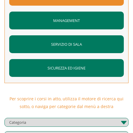
concessione
– Descrizione di azioni in evoluzione
MANAGEMENT
– Espressione dell’anteriorità nel futuro e nel passato
Lo studente deve inoltre dimostrare di aver sviluppato
competenze di lettura, ascolto e comprensione della lingua.
SERVIZIO DI SALA
Superamento:
Al termine del corso è previsto un test finale
che verifica l’apprendimento con esercitazioni simili a
quelle trovate nel corso riguardanti l’intero contenuto
SICUREZZA ED IGIENE
suddiviso per i moduli fruiti
Durata:
36 ore
Orario di svolgimento:
dalle 15:00 alle 19:00
Per scoprire i corsi in atto, utilizza il motore di ricerca qui
Calendario:
14/03/2018 – 16/03/2018 – 19/03/2018 –
sotto, o naviga per categorie dal menù a destra
21/03/2018 – 23/03/2018 – 26/03/2018 – 28/03/2018 –
29/03/2018 – 30/03/2018