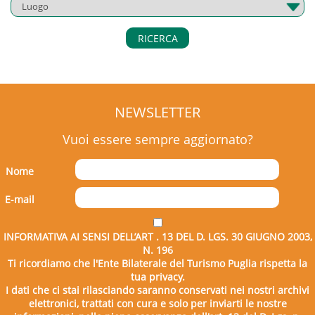
RICERCA
NEWSLETTER
Vuoi essere sempre aggiornato?
Nome
E-mail
INFORMATIVA AI SENSI DELL’ART . 13 DEL D. LGS. 30 GIUGNO 2003,
N. 196
Ti ricordiamo che l'Ente Bilaterale del Turismo Puglia rispetta la
tua privacy.
I dati che ci stai rilasciando saranno conservati nei nostri archivi
elettronici, trattati con cura e solo per inviarti le nostre