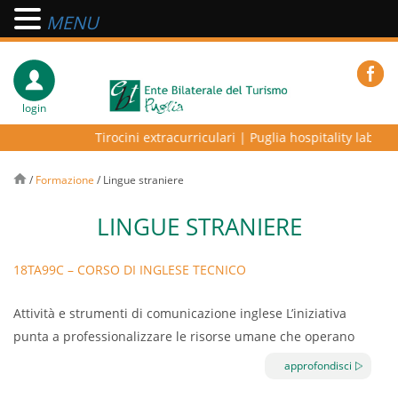
MENU
login
Tirocini extracurriculari
|
Puglia hospitality lab – pr
/
Formazione
/
Lingue straniere
LINGUE STRANIERE
18TA99C – CORSO DI INGLESE TECNICO
Attività e strumenti di comunicazione inglese L’iniziativa
punta a professionalizzare le risorse umane che operano
nei pubblici esercizi, implementando la conoscenza della
approfondisci
lingua inglese. Tale conoscenza si configura oggi come un