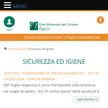
MENU
login
Tirocini extracurriculari
|
Puglia hospitality lab – prog
/
Formazione
/
Sicurezza ed igiene
SICUREZZA ED IGIENE
26TA145F – FORMAZIONE SICUREZZA LAVORATORI – 29 E 30
LUGLIO 2026 – GINOSA MARINA
EBT Puglia organizza il corso “Formazione sulla sicurezza
nei luoghi di lavoro – Art.37 rischio basso” della durata di 8
ore.
approfondisci
Il corso normato dall’Accordo Stato Regioni Repertorio atto