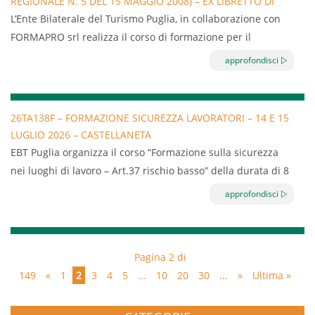
REGIONALE N. 5 DEL 15 MAGGIO 2008) – EX LIBRETTO DI
imprese classificate a rischio basso
IDONEITÀ SANITARIA – 20.07.2026 – MONOPOLI
L’Ente Bilaterale del Turismo Puglia, in collaborazione con
Il corso è diretto a tutte le aziende del settore turismo
FORMAPRO srl realizza il corso di formazione per il
iscritte a EBT Puglia.
personale alimentarista (Regolamento Regionale n. 5 del 15
approfondisci
maggio 2008) – ex libretto di idoneità sanitaria.
Possono partecipare tutti coloro che si occupano di
produzione, preparazione, manipolazione, deposito,
26TA138F – FORMAZIONE SICUREZZA LAVORATORI – 14 E 15
LUGLIO 2026 – CASTELLANETA
trasporto, somministrazione e vendita di sostanze
EBT Puglia organizza il corso “Formazione sulla sicurezza
alimentari.
nei luoghi di lavoro – Art.37 rischio basso” della durata di 8
ore.
approfondisci
Il corso normato dall’Accordo Stato Regioni Repertorio atto
n. 59/CSR – 17 aprile 2025, permette di assolvere agli
obblighi di formazione indicati dall’articolo 37 del D.Lgs. n.
Pagina 2 di
81/2008 e s.m.i. a carico di tutto il personale dipendente di
149
«
1
2
3
4
5
...
10
20
30
...
»
Ultima »
imprese classificate a rischio basso
Il corso è diretto a tutte le aziende del settore turismo