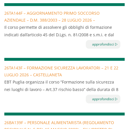
n. 59/CSR – 17 aprile 2025, permette di assolvere agli
obblighi di formazione indicati dall’articolo 37 del D.Lgs. n.
26TA144F – AGGIORNAMENTO PRIMO SOCCORSO
81/2008 e s.m.i. a carico di tutto il personale dipendente di
AZIENDALE – D.M. 388/2003 – 28 LUGLIO 2026 –
imprese classificate a rischio basso
CASTELLANETA
Il corso permette di assolvere gli obblighi di formazione
Il corso è diretto a tutte le aziende del settore turismo
indicati dall’articolo 45 del D.Lgs. n. 81/2008 e s.m.i. e dal
iscritte a EBT Puglia.
decreto ministeriale n. 388/2003 a carico delle persone
approfondisci
designate al Primo Soccorso aziendale.
Durata: 4 ore
Validità: 3 anni
26TA143F – FORMAZIONE SICUREZZA LAVORATORI – 21 E 22
LUGLIO 2026 – CASTELLANETA
EBT Puglia organizza il corso “Formazione sulla sicurezza
nei luoghi di lavoro – Art.37 rischio basso” della durata di 8
ore.
approfondisci
Il corso normato dall’Accordo Stato Regioni Repertorio atto
n. 59/CSR – 17 aprile 2025, permette di assolvere agli
obblighi di formazione indicati dall’articolo 37 del D.Lgs. n.
26BA139F – PERSONALE ALIMENTARISTA (REGOLAMENTO
81/2008 e s.m.i. a carico di tutto il personale dipendente di