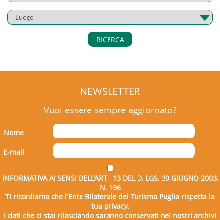
RICERCA
NEWSLETTER
Vuoi essere sempre aggiornato?
Nome
E-mail
INFORMATIVA AI SENSI DELL’ART . 13 DEL D. LGS. 30 GIUGNO 2003,
N. 196
Ti ricordiamo che l'Ente Bilaterale del Turismo Puglia rispetta la
tua privacy.
I dati che ci stai rilasciando saranno conservati nei nostri archivi