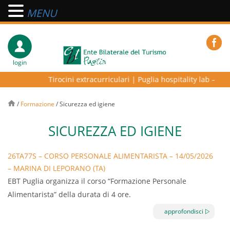
MENU
login
Tirocini extracurriculari
|
Puglia hospitality lab – progr
/
Formazione
/
Sicurezza ed igiene
SICUREZZA ED IGIENE
26TA77S – CORSO PERSONALE ALIMENTARISTA – 14/05/2026
– MARINA DI LEPORANO (TA)
EBT Puglia organizza il corso “Formazione Personale
Alimentarista” della durata di 4 ore.
Il corso è riservato a tutte le aziende turistiche aderenti a
approfondisci
EBT.