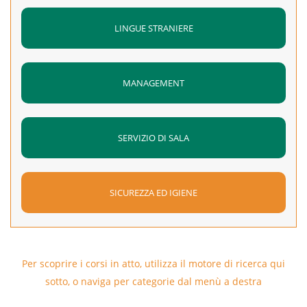
70% risposte corrette)
LINGUE STRANIERE
MANAGEMENT
SERVIZIO DI SALA
SICUREZZA ED IGIENE
Per scoprire i corsi in atto, utilizza il motore di ricerca qui
sotto, o naviga per categorie dal menù a destra