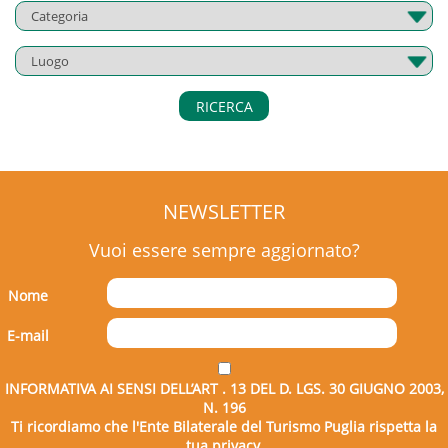
RICERCA
NEWSLETTER
Vuoi essere sempre aggiornato?
Nome
E-mail
INFORMATIVA AI SENSI DELL’ART . 13 DEL D. LGS. 30 GIUGNO 2003,
N. 196
Ti ricordiamo che l'Ente Bilaterale del Turismo Puglia rispetta la
tua privacy.