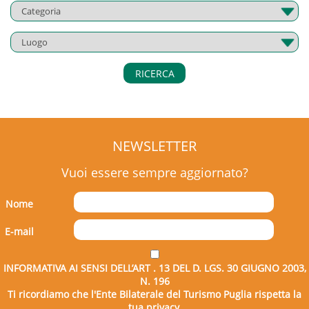
Durata
MODULO 2 – Formazione sui rischi specifici
8 ore
Rischi specifici per mansione
Misure di prevenzione e protezione specifiche
RICERCA
La trattazione dei rischi sopra indicati sarà declinata
secondo la loro effettiva presenza nel settore di
appartenenza dell’azienda e dalla specificità del rischio.
Durata
NEWSLETTER
8 ore
Vuoi essere sempre aggiornato?
Nome
E-mail
INFORMATIVA AI SENSI DELL’ART . 13 DEL D. LGS. 30 GIUGNO 2003,
N. 196
Ti ricordiamo che l'Ente Bilaterale del Turismo Puglia rispetta la
tua privacy.