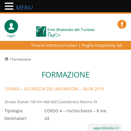
MENU
login
Tirocini extracurriculari
|
Puglia hospitality lab – pro
/
Formazione
FORMAZIONE
19TA85I – SICUREZZA DEI LAVORATORI – 08.08.2019
Strada Statale 106 Km 466.600 Castellaneta Marina TA
Tipologia:
CORSO 4 – rischio basso – 8 ore
Destinatari:
24
ETHRA RESERVE CASTELLANETA
approfondisci
Sede: