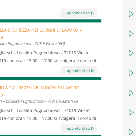
o
dell’Accordo Stato Regioni, risiede nel
fornire
approfondisci
sabili per conoscere i
rischi
dello specifico
chio basso
conoscere l’utilizzo dei dispositivi di
LLA SICUREZZA NEI LUOGHI DI LAVORO –
mativo che disciplina la
sicurezza e salute sul
19
ità Pugnochiuso - 71019 Vieste (FG)
a srl – Località Pugnochiuso – 71019 Vieste
 capacità analitiche (individuazione dei rischi),
019 con orari 15,00 – 17,00 si svolgerà il corso di
o). e fornire conoscenze generali sui concetti
a operatori di strutture turistiche del territorio
e conoscenze rispetto alla legislazione e agli
approfondisci
ezza e salute sul lavoro.
LLA SICUREZZA NEI LUOGHI DI LAVORO –
mazione generale e specifica
ai sensi
dell’art 37
19
 nei contenuti dall’
Accordo Stato Regioni
in
– Località Pugnochiuso - 71019 Vieste (FG)
ri impiegati
in
azienda.
a srl – Località Pugnochiuso – 71019 Vieste
o Regioni
consente ai
lavoratori
di conoscere,
019 con orari 15,00 – 17,00 si svolgerà il corso di
no, prevenzione
e i relativi
comportamenti
da
a operatori di strutture turistiche del territorio
approfondisci
sicurezza e salute e quella dei propri colleghi.