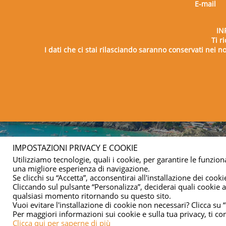
E-mail
Movimentazione merci (apparecc
Segnaletica
IN
Emergenze
Ti r
Al termine del percorso formativo si 
I dati che ci stai rilasciando saranno conservati nei nos
degli apprendimenti.
Il corso si terrà presso la sede del G
martedì 30 luglio dalle 14,00 alle 18,00
Le lezioni saranno tenute dal docente
Copy
IMPOSTAZIONI PRIVACY E COOKIE
Utilizziamo tecnologie, quali i cookie, per garantire le funziona
una migliore esperienza di navigazione.
Se clicchi su “Accetta”, acconsentirai all'installazione dei cookie
Cliccando sul pulsante “Personalizza”, deciderai quali cookie ac
qualsiasi momento ritornando su questo sito.
Vuoi evitare l'installazione di cookie non necessari? Clicca su “
Per maggiori informazioni sui cookie e sulla tua privacy, ti co
Clicca qui per saperne di più