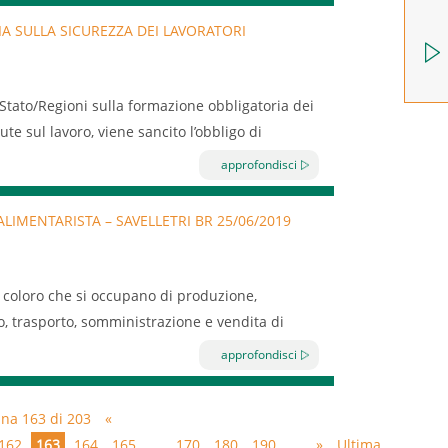
 dell’attività formativa sono 20 e sono tutti
formazione del 10/07/2019, viene posticipata a
A SULLA SICUREZZA DEI LAVORATORI
a Hotel Torre Canne
.
7,00.
ivisa in;
Stato/Regioni sulla formazione obbligatoria dei
 con i seguenti contenuti:
ute sul lavoro, viene sancito l’obbligo di
ri.
approfondisci
 ore di formazione generale e 4 ore di
IMENTARISTA – SAVELLETRI BR 25/06/2019
e dell’azienda aderente il 25/06/2019 dalle
ne aziendale.
ri soggetti aziendali.
ti coloro che si occupano di produzione,
assistenza
, trasporto, somministrazione e vendita di
duttore dell’esercizio e i suoi familiari che
n i seguenti contenuti:
approfondisci
o, nell’esercizio stesso, destinato, anche
diretto o indiretto con le sostanze alimentari.
ina 163 di 203
«
162
163
164
165
...
170
180
190
...
»
Ultima