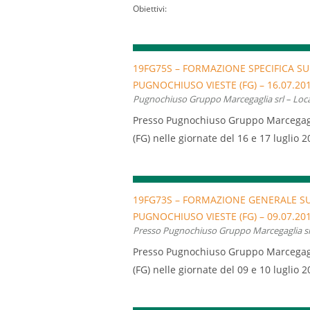
Obiettivi:
L’obiettivo della
formazione
, in rispett
conoscenze e metodi ritenuti indispen
lavoro del
lavoratore
di aziende di
ris
19FG75S – FORMAZIONE SPECIFICA SU
protezione individuale e il quadro nor
PUGNOCHIUSO VIESTE (FG) – 16.07.20
Pugnochiuso Gruppo Marcegaglia srl – Local
lavoro
.
Presso Pugnochiuso Gruppo Marcegagli
La
formazione
vuole inoltre sviluppare
(FG) nelle giornate del 16 e 17 luglio 2
comportamentali (percezione del rischi
formazione generale e specifica rivolto 
di
danno
,
rischio
,
prevenzione
, fornir
iscritti all’EBT.
organi di vigilanza in materia di sicur
19FG73S – FORMAZIONE GENERALE SU
Il corso rappresenta il percorso di
for
PUGNOCHIUSO VIESTE (FG) – 09.07.20
comma 2 del Dlgs 81/08
e disciplinato
Presso Pugnochiuso Gruppo Marcegaglia srl 
vigore dal 26/01/12 per tutti i
lavorato
Presso Pugnochiuso Gruppo Marcegagli
La
formazione
, secondo
l’Accordo Stat
(FG) nelle giornate del 09 e 10 luglio 2
nel dettaglio i concetti di
rischio, dan
formazione generale e specifica rivolto 
adottare al fine di tutelare la propria 
iscritti all’EBT.