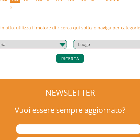
»
 in atto, utilizza il motore di ricerca qui sotto, o naviga per catego
mi – Vapori – Polveri
RICERCA
inazione
NEWSLETTER
Vuoi essere sempre aggiornato?
i