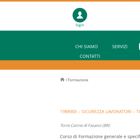
login
CHI SIAMO
SERVIZI
CONTATTI
/
Formazione
19BR80I – SICUREZZA LAVORATORI – T
Torre Canne di Fasano (BR)
Corso di Formazione generale e specifi