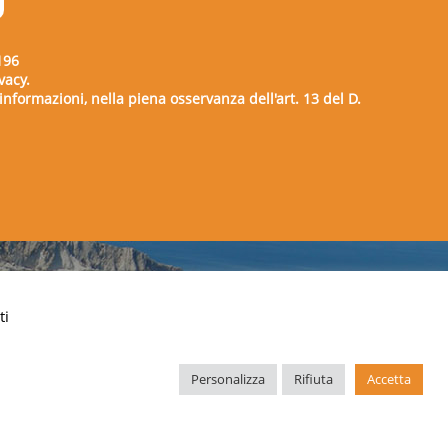
196
vacy.
e informazioni, nella piena osservanza dell'art. 13 del D.
00729
ti
Personalizza
Rifiuta
Accetta