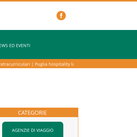
EWS ED EVENTI
acurriculari
|
Puglia hospitality lab – programma di alta formazione pe
CATEGORIE
AGENZIE DI VIAGGIO