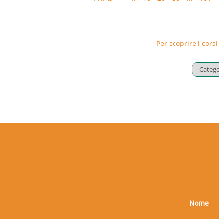
Macchine
Attrezzature
Cadute dall’alto
Per scoprire i corsi
Rischi da esplosione
Rischi chimici, Nebbie – Oli – Fu
Etichettatura
Rischi cancerogeni
Rischi biologici
Rischi fisici, Rumore
Rischi fisici, Vibrazione
Rischi fisici, Microclima e illum
Videoterminali
DPI
Organizzazione del lavoro
Ambienti di lavoro
Stress lavoro-correlato
Nome
Movimentazione manuale carich