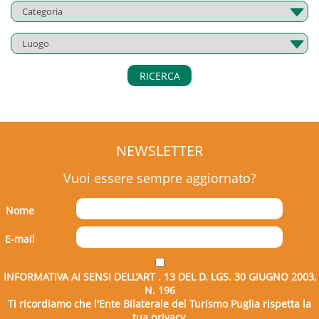
RICERCA
NEWSLETTER
Vuoi essere sempre aggiornato?
Nome
E-mail
INFORMATIVA AI SENSI DELL’ART . 13 DEL D. LGS. 30 GIUGNO 2003,
N. 196
Ti ricordiamo che l'Ente Bilaterale del Turismo Puglia rispetta la
tua privacy.