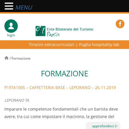
MENU
login
Tirocini extracurriculari
|
Puglia hospitality lab – pro
/
Formazione
FORMAZIONE
P19TA100S – CAFFETTERIA BASE – LEPORANO – 26.11.2019
LEPORANO TA
Imparare le competenze fondamentali che un barista deve
avere, tra cui come impostare il macinino, la gestione del
latte e la latte art attraverso sessioni di formazione pratica
approfondisci