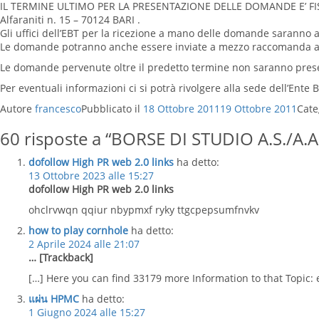
IL TERMINE ULTIMO PER LA PRESENTAZIONE DELLE DOMANDE E’ FISSATO
Alfaraniti n. 15 – 70124 BARI .
Gli uffici dell’EBT per la ricezione a mano delle domande saranno ap
Le domande potranno anche essere inviate a mezzo raccomanda a.
Le domande pervenute oltre il predetto termine non saranno prese
Per eventuali informazioni ci si potrà rivolgere alla sede dell’Ente 
Autore
francesco
Pubblicato il
18 Ottobre 2011
19 Ottobre 2011
Cate
60 risposte a “BORSE DI STUDIO A.S./A.
dofollow High PR web 2.0 links
ha detto:
13 Ottobre 2023 alle 15:27
dofollow High PR web 2.0 links
ohclrvwqn qqiur nbypmxf ryky ttgcpepsumfnvkv
how to play cornhole
ha detto:
2 Aprile 2024 alle 21:07
… [Trackback]
[…] Here you can find 33179 more Information to that Topic: e
แผ่น HPMC
ha detto:
1 Giugno 2024 alle 15:27