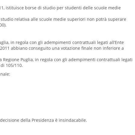
011, istituisce borse di studio per studenti delle scuole medie
i studio relativa alle scuole medie superiori non potrà superare
00).
glia, in regola con gli adempimenti contrattuali legati all’Ente
0-2011 abbiano conseguito una votazione finale non inferiore a
la Regione Puglia, in regola con gli adempimenti contrattuali legati
 di 105/110.
inale:
 decisione della Presidenza è insindacabile.