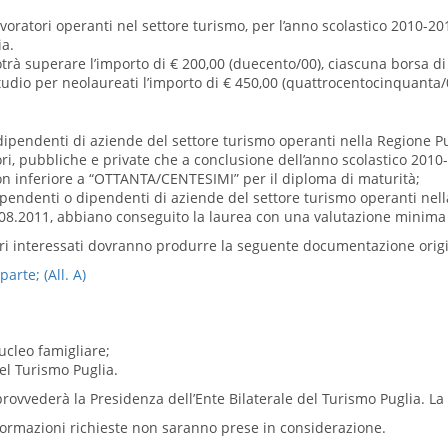
lavoratori operanti nel settore turismo, per l’anno scolastico 2010-2
ia.
otrà superare l’importo di € 200,00 (duecento/00), ciascuna borsa d
tudio per neolaureati l’importo di € 450,00 (quattrocentocinquanta/
o dipendenti di aziende del settore turismo operanti nella Regione Pu
iori, pubbliche e private che a conclusione dell’anno scolastico 201
on inferiore a “OTTANTA/CENTESIMI” per il diploma di maturità;
 dipendenti o dipendenti di aziende del settore turismo operanti nel
1.08.2011, abbiano conseguito la laurea con una valutazione minima
tori interessati dovranno produrre la seguente documentazione orig
arte; (All. A)
ucleo famigliare;
del Turismo Puglia.
rovvederà la Presidenza dell’Ente Bilaterale del Turismo Puglia. La
ormazioni richieste non saranno prese in considerazione.