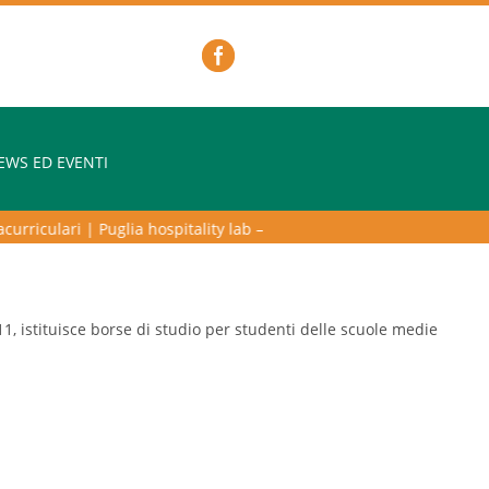
EWS ED EVENTI
iculari
|
Puglia hospitality lab – programma di alta formazione per l’o
011, istituisce borse di studio per studenti delle scuole medie