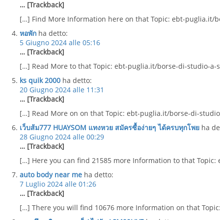
… [Trackback]
[…] Find More Information here on that Topic: ebt-puglia.it/b
หอพัก
ha detto:
5 Giugno 2024 alle 05:16
… [Trackback]
[…] Read More to that Topic: ebt-puglia.it/borse-di-studio-a-
ks quik 2000
ha detto:
20 Giugno 2024 alle 11:31
… [Trackback]
[…] Read More on on that Topic: ebt-puglia.it/borse-di-studi
เว็บส้ม777 HUAYSOM แทงหวย สมัครซื้อง่ายๆ ได้ครบทุกโพย
ha de
28 Giugno 2024 alle 00:29
… [Trackback]
[…] Here you can find 21585 more Information to that Topic: e
auto body near me
ha detto:
7 Luglio 2024 alle 01:26
… [Trackback]
[…] There you will find 10676 more Information on that Topic: