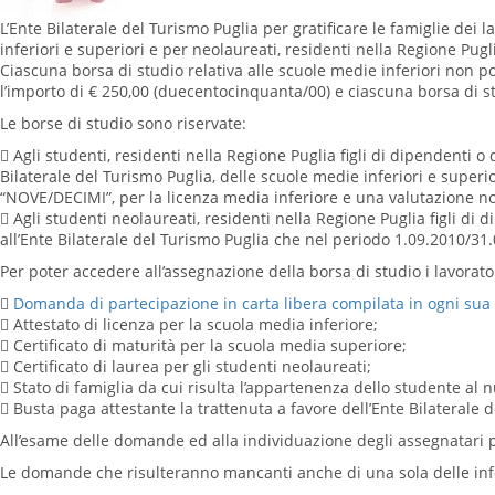
L’Ente Bilaterale del Turismo Puglia per gratificare le famiglie dei 
inferiori e superiori e per neolaureati, residenti nella Regione Pugl
Ciascuna borsa di studio relativa alle scuole medie inferiori non p
l’importo di € 250,00 (duecentocinquanta/00) e ciascuna borsa di s
Le borse di studio sono riservate:
 Agli studenti, residenti nella Regione Puglia figli di dipendenti 
Bilaterale del Turismo Puglia, delle scuole medie inferiori e super
“NOVE/DECIMI”, per la licenza media inferiore e una valutazione n
 Agli studenti neolaureati, residenti nella Regione Puglia figli di
all’Ente Bilaterale del Turismo Puglia che nel periodo 1.09.2010/3
Per poter accedere all’assegnazione della borsa di studio i lavora

Domanda di partecipazione in carta libera compilata in ogni sua p
 Attestato di licenza per la scuola media inferiore;
 Certificato di maturità per la scuola media superiore;
 Certificato di laurea per gli studenti neolaureati;
 Stato di famiglia da cui risulta l’appartenenza dello studente al n
 Busta paga attestante la trattenuta a favore dell’Ente Bilaterale 
All’esame delle domande ed alla individuazione degli assegnatari p
Le domande che risulteranno mancanti anche di una sola delle inf