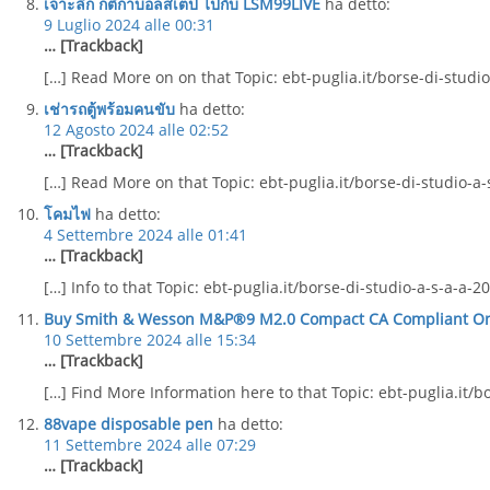
เจาะลึก กติกาบอลสเต็ป ไปกับ LSM99LIVE
ha detto:
9 Luglio 2024 alle 00:31
… [Trackback]
[…] Read More on on that Topic: ebt-puglia.it/borse-di-studi
เช่ารถตู้พร้อมคนขับ
ha detto:
12 Agosto 2024 alle 02:52
… [Trackback]
[…] Read More on that Topic: ebt-puglia.it/borse-di-studio-a-
โคมไฟ
ha detto:
4 Settembre 2024 alle 01:41
… [Trackback]
[…] Info to that Topic: ebt-puglia.it/borse-di-studio-a-s-a-a-2
Buy Smith & Wesson M&P®9 M2.0 Compact CA Compliant Onl
10 Settembre 2024 alle 15:34
… [Trackback]
[…] Find More Information here to that Topic: ebt-puglia.it/b
88vape disposable pen
ha detto:
11 Settembre 2024 alle 07:29
… [Trackback]