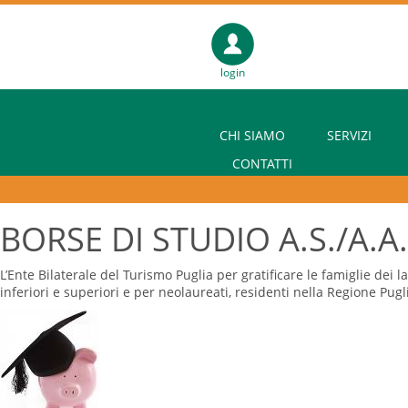
login
CHI SIAMO
SERVIZI
CONTATTI
BORSE DI STUDIO A.S./A.A
L’Ente Bilaterale del Turismo Puglia per gratificare le famiglie dei 
inferiori e superiori e per neolaureati, residenti nella Regione Pugl