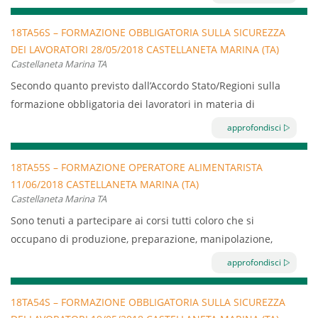
sottoporre a formazione tutti i lavoratori.
Il corso, che prevede 8 ore divise in 4 ore di formazione
18TA56S – FORMAZIONE OBBLIGATORIA SULLA SICUREZZA
DEI LAVORATORI 28/05/2018 CASTELLANETA MARINA (TA)
generale e 4 ore di formazione sul rischio specifico.
Castellaneta Marina TA
La formazione avrà luogo presso la sede dell’azienda
Secondo quanto previsto dall’Accordo Stato/Regioni sulla
aderente il 15/06/2018 dalle 13:00 alle 21:00
formazione obbligatoria dei lavoratori in materia di
sicurezza e salute sul lavoro, viene sancito l’obbligo di
approfondisci
sottoporre a formazione tutti i lavoratori.
Il corso, che prevede 8 ore divise in 4 ore di formazione
18TA55S – FORMAZIONE OPERATORE ALIMENTARISTA
11/06/2018 CASTELLANETA MARINA (TA)
generale e 4 ore di formazione sul rischio specifico.
Castellaneta Marina TA
La formazione avrà luogo presso la sede dell’azienda
Sono tenuti a partecipare ai corsi tutti coloro che si
aderente il 28/05/2018 dalle 09:00 alle 13:00 e dalle 14:00
occupano di produzione, preparazione, manipolazione,
alle 18:00
deposito, trasporto, somministrazione e vendita di sostanze
approfondisci
alimentari, ivi compresi il conduttore dell’esercizio e i suoi
familiari che prestino attività, anche a titolo gratuito,
18TA54S – FORMAZIONE OBBLIGATORIA SULLA SICUREZZA
nell’esercizio stesso, destinato, anche temporaneamente, a