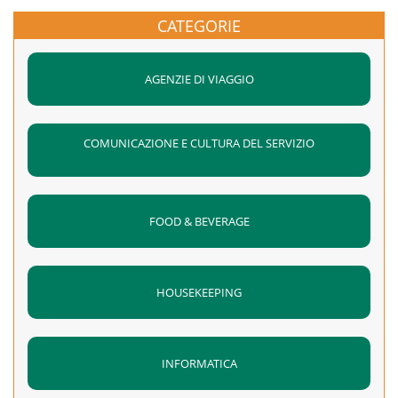
sono caratterizzati da picchi notevoli di frequentazione:
CATEGORIE
tribunali, centri commerciali, ipermercati, grandi magazzini,
alberghi, ristoranti, stabilimenti balneari e stazioni
AGENZIE DI VIAGGIO
sciistiche;
Il corso sarà certificato IRC ed è aggiornato alle “Linee Guida
internazionali per la rianimazione cardiopolmonare ILCOR
COMUNICAZIONE E CULTURA DEL SERVIZIO
ERC 2015″
Sede ETHRA RESERVE SS 106 KM 466.600 CASTELLANETA
MARINA TA
FOOD & BEVERAGE
20/04/2018 DALLE 14:00 ALLE 20:00
HOUSEKEEPING
INFORMATICA