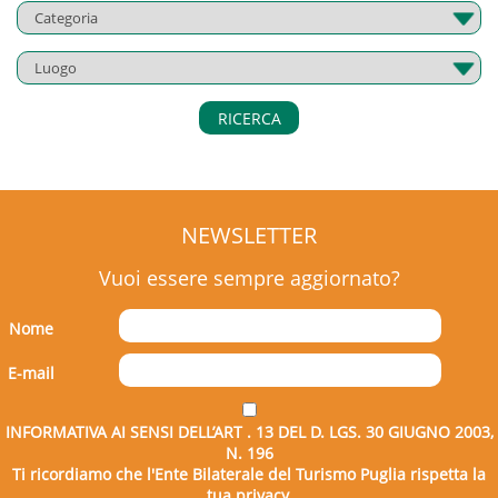
RICERCA
NEWSLETTER
Vuoi essere sempre aggiornato?
Nome
E-mail
INFORMATIVA AI SENSI DELL’ART . 13 DEL D. LGS. 30 GIUGNO 2003,
N. 196
Ti ricordiamo che l'Ente Bilaterale del Turismo Puglia rispetta la
tua privacy.