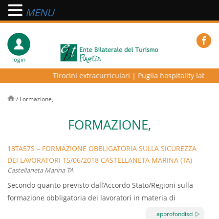
MENU
login
Tirocini extracurriculari
|
Puglia hospitality lab – pr
/
Formazione,
FORMAZIONE,
18TA57S – FORMAZIONE OBBLIGATORIA SULLA SICUREZZA
DEI LAVORATORI 15/06/2018 CASTELLANETA MARINA (TA)
Castellaneta Marina TA
Secondo quanto previsto dall’Accordo Stato/Regioni sulla
formazione obbligatoria dei lavoratori in materia di
sicurezza e salute sul lavoro, viene sancito l’obbligo di
approfondisci