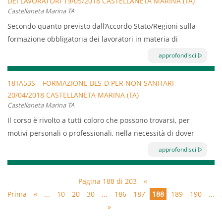
DEI LAVORATORI 19/05/2018 CASTELLANETA MARINA (TA)
venire in contatto diretto o indiretto con le sostanze
Castellaneta Marina TA
alimentari.
Secondo quanto previsto dall’Accordo Stato/Regioni sulla
formazione obbligatoria dei lavoratori in materia di
sicurezza e salute sul lavoro, viene sancito l’obbligo di
approfondisci
sottoporre a formazione tutti i lavoratori.
Il corso, che prevede 8 ore divise in 4 ore di formazione
18TA53S – FORMAZIONE BLS-D PER NON SANITARI
20/04/2018 CASTELLANETA MARINA (TA)
generale e 4 ore di formazione sul rischio specifico.
Castellaneta Marina TA
La formazione avrà luogo presso la sede dell’azienda
Il corso è rivolto a tutti coloro che possono trovarsi, per
aderente il 19/05/2018 dalle 08:00 alle 12:00 e dalle 12:30
motivi personali o professionali, nella necessità di dover
alle 16:30
soccorrere una persona vittima di arresto cardio
approfondisci
respiratorio.
– In luoghi dove vi è presenza di elevati flussi di persone:
Pagina 188 di 203
«
grandi e piccoli scali per mezzi di trasporto aerei, ferroviari
Prima
«
...
10
20
30
...
186
187
188
189
190
...
e marittimi,strutture industriali;
»
– In luoghi che richiamano un’alta affluenza di persone e