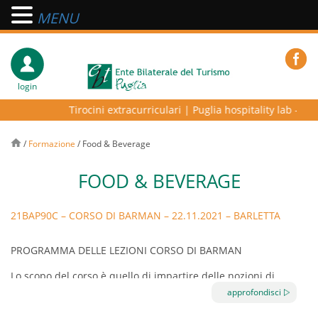
MENU
login
Tirocini extracurriculari
|
Puglia hospitality lab – prog
/
Formazione
/
Food & Beverage
FOOD & BEVERAGE
21BAP90C – CORSO DI BARMAN – 22.11.2021 – BARLETTA
PROGRAMMA DELLE LEZIONI CORSO DI BARMAN
Lo scopo del corso è quello di impartire delle nozioni di
approfondisci
base relative al setting ottimale di un banco bar, l’utilizzo
delle attrezzature necessarie, economato gestione materia