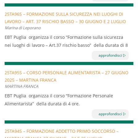
Programma:
25TA96S – FORMAZIONE SULLA SICUREZZA NEI LUOGHI DI
Principi sulla combustione, le principali cause di incendio
LAVORO – ART. 37 RISCHIO BASSO – 30 GIUGNO E 2 LUGLIO
in relazione allo specifico ambiente di lavoro, sostanze
Marina di Leporano
MARINA DI LEPORANO (TA)
estinguenti, effetti dell’incendio sull’uomo, misure
EBT Puglia organizza il corso “Formazione sulla sicurezza
antincendio, comportamenti per prevenire l’incendio,
nei luoghi di lavoro – Art.37 rischio basso” della durata di 8
attrezzature per l’estinzione, DPI, evacuazione, esercitazioni.
ore.
approfondisci
Il corso è diretto a tutte le aziende turistiche iscritte a EBT.
Contenuti del corso:
25TA95S – CORSO PERSONALE ALIMENTARISTA – 27 GIUGNO
2025 – MARTINA FRANCA
Concetti di rischio, danno, prevenzione, protezione
MARTINA FRANCA
Organizzazione della prevenzione aziendale
EBT Puglia organizza il corso “Formazione Personale
Diritti, doveri e sanzioni per i vari soggetti aziendali
Alimentarista” della durata di 4 ore.
Organi di vigilanza, controllo e assistenza
Il corso è diretto a tutte le aziende turistiche iscritte a EBT.
Ambienti di lavoro
approfondisci
Sono tenuti a partecipare ai corsi tutti coloro che si
Rischi sugli infortuni
occupano di produzione, preparazione, manipolazione,
25TA94S – FORMAZIONE ADDETTO PRIMO SOCCORSO –
Macchine e attrezzature