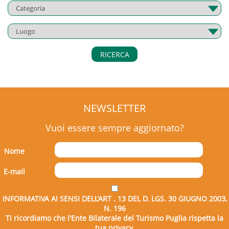
RICERCA
NEWSLETTER
Vuoi essere sempre aggiornato?
Nome
E-mail
INFORMATIVA AI SENSI DELL’ART . 13 DEL D. LGS. 30 GIUGNO 2003,
N. 196
Ti ricordiamo che l'Ente Bilaterale del Turismo Puglia rispetta la
tua privacy.