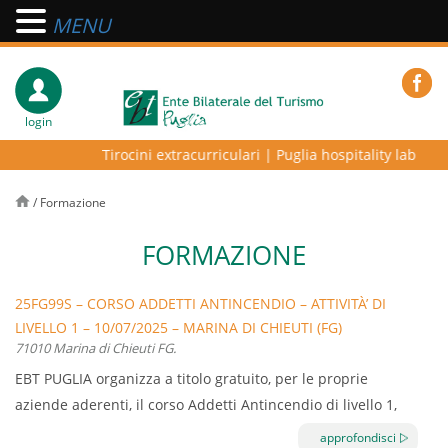
MENU
login
Tirocini extracurriculari
|
Puglia hospitality lab – pro
/
Formazione
FORMAZIONE
25FG99S – CORSO ADDETTI ANTINCENDIO – ATTIVITÀ’ DI
LIVELLO 1 – 10/07/2025 – MARINA DI CHIEUTI (FG)
71010 Marina di Chieuti FG.
EBT PUGLIA organizza a titolo gratuito, per le proprie
aziende aderenti, il corso Addetti Antincendio di livello 1,
durata 4 ore.
approfondisci