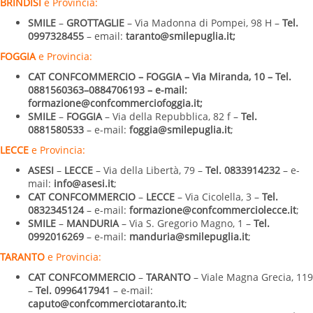
BRINDISI
e Provincia:
SMILE
–
GROTTAGLIE
– Via Madonna di Pompei, 98 H –
Tel.
0997328455
– email:
taranto@smilepuglia.it;
FOGGIA
e Provincia:
CAT CONFCOMMERCIO –
FOGGIA
– Via Miranda, 10 –
Tel.
0881560363
–
0884706193
– e-mail:
formazione@confcommerciofoggia.it
;
SMILE
–
FOGGIA
– Via della Repubblica, 82 f –
Tel.
0881580533
– e-mail:
foggia@smilepuglia.it
;
LECCE
e Provincia:
ASESI
–
LECCE
– Via della Libertà, 79 –
Tel. 0833914232
– e-
mail:
info@asesi.it
;
CAT CONFCOMMERCIO
–
LECCE
– Via Cicolella, 3 –
Tel.
0832345124
– e-mail:
formazione@confcommerciolecce.it
;
SMILE
–
MANDURIA
– Via S. Gregorio Magno, 1 –
Tel.
0992016269
– e-mail:
manduria@smilepuglia.it
;
TARANTO
e Provincia:
CAT CONFCOMMERCIO
–
TARANTO
– Viale Magna Grecia, 119
–
Tel. 0996417941
– e-mail:
caputo@confcommerciotaranto.it
;