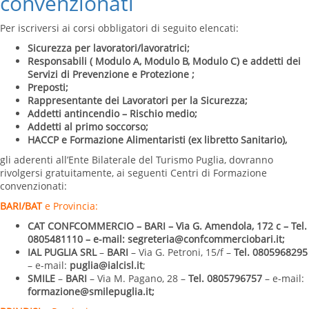
convenzionati
Per iscriversi ai corsi obbligatori di seguito elencati:
Sicurezza per lavoratori/lavoratrici;
Responsabili ( Modulo A, Modulo B, Modulo C) e addetti dei
Servizi di Prevenzione e Protezione ;
Preposti;
Rappresentante dei Lavoratori per la Sicurezza;
Addetti antincendio – Rischio medio;
Addetti al primo soccorso;
HACCP e Formazione Alimentaristi (ex libretto Sanitario),
gli aderenti all’Ente Bilaterale del Turismo Puglia, dovranno
rivolgersi gratuitamente, ai seguenti Centri di Formazione
convenzionati:
BARI/BAT
e Provincia:
CAT CONFCOMMERCIO –
BARI
– Via G. Amendola, 172 c –
Tel.
0805481110
– e-mail:
segreteria@confcommerciobari.it
;
IAL PUGLIA SRL
–
BARI
– Via G. Petroni, 15/f –
Tel. 0805968295
– e-mail:
puglia@ialcisl.it
;
SMILE
–
BARI
– Via M. Pagano, 28 –
Tel. 0805796757
– e-mail:
formazione@smilepuglia.it;