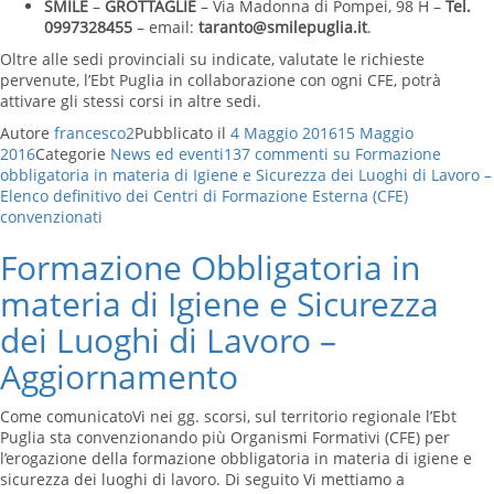
SMILE
–
GROTTAGLIE
– Via Madonna di Pompei, 98 H –
Tel.
0997328455
– email:
taranto@smilepuglia.it
.
Oltre alle sedi provinciali su indicate, valutate le richieste
pervenute, l’Ebt Puglia in collaborazione con ogni CFE, potrà
attivare gli stessi corsi in altre sedi.
Autore
francesco2
Pubblicato il
4 Maggio 2016
15 Maggio
2016
Categorie
News ed eventi
137 commenti
su Formazione
obbligatoria in materia di Igiene e Sicurezza dei Luoghi di Lavoro –
Elenco definitivo dei Centri di Formazione Esterna (CFE)
convenzionati
Formazione Obbligatoria in
materia di Igiene e Sicurezza
dei Luoghi di Lavoro –
Aggiornamento
Come comunicatoVi nei gg. scorsi, sul territorio regionale l’Ebt
Puglia sta convenzionando più Organismi Formativi (CFE) per
l’erogazione della formazione obbligatoria in materia di igiene e
sicurezza dei luoghi di lavoro. Di seguito Vi mettiamo a