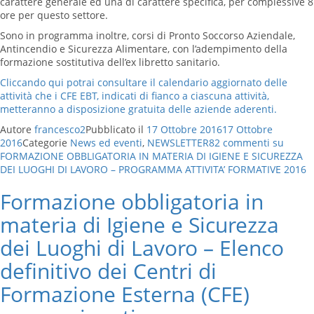
carattere generale ed una di carattere specifica, per complessive 8
ore per questo settore.
Sono in programma inoltre, corsi di Pronto Soccorso Aziendale,
Antincendio e Sicurezza Alimentare, con l’adempimento della
formazione sostitutiva dell’ex libretto sanitario.
Cliccando qui potrai consultare il calendario aggiornato delle
attività che i CFE EBT, indicati di fianco a ciascuna attività,
metteranno a disposizione gratuita delle aziende aderenti.
Autore
francesco2
Pubblicato il
17 Ottobre 2016
17 Ottobre
2016
Categorie
News ed eventi
,
NEWSLETTER
82 commenti
su
FORMAZIONE OBBLIGATORIA IN MATERIA DI IGIENE E SICUREZZA
DEI LUOGHI DI LAVORO – PROGRAMMA ATTIVITA’ FORMATIVE 2016
Formazione obbligatoria in
materia di Igiene e Sicurezza
dei Luoghi di Lavoro – Elenco
definitivo dei Centri di
Formazione Esterna (CFE)