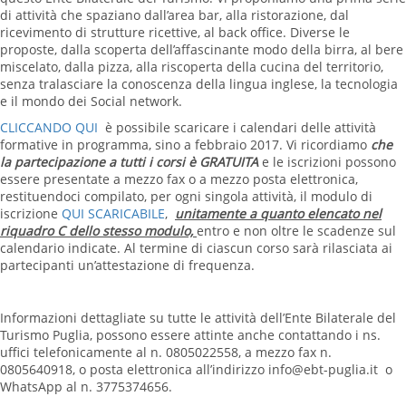
di attività che spaziano dall’area bar, alla ristorazione, dal
ricevimento di strutture ricettive, al back office. Diverse le
proposte, dalla scoperta dell’affascinante modo della birra, al bere
miscelato, dalla pizza, alla riscoperta della cucina del territorio,
senza tralasciare la conoscenza della lingua inglese, la tecnologia
e il mondo dei Social network.
CLICCANDO QUI
è possibile scaricare i calendari delle attività
formative in programma, sino a febbraio 2017. Vi ricordiamo
che
la partecipazione a tutti i corsi è GRATUITA
e le iscrizioni possono
essere presentate a mezzo fax o a mezzo posta elettronica,
restituendoci compilato, per ogni singola attività, il modulo di
iscrizione
QUI SCARICABILE
,
unitamente a quanto elencato nel
riquadro
C dello stesso modulo,
entro e non oltre le scadenze sul
calendario indicate. Al termine di ciascun corso sarà rilasciata ai
partecipanti un’attestazione di frequenza.
Informazioni dettagliate su tutte le attività dell’Ente Bilaterale del
Turismo Puglia, possono essere attinte anche contattando i ns.
uffici telefonicamente al n. 0805022558, a mezzo fax n.
0805640918, o posta elettronica all’indirizzo info@ebt-puglia.it o
WhatsApp al n. 3775374656.