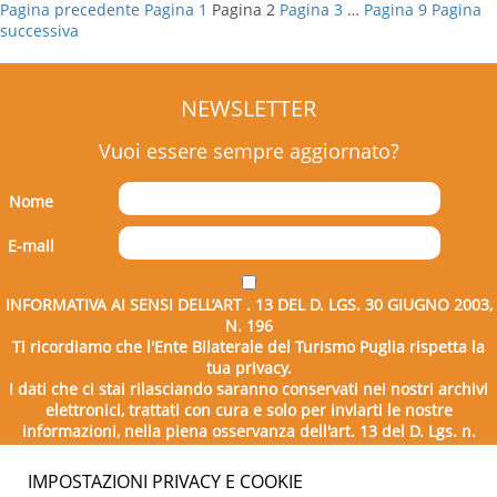
Pagina precedente
Pagina
1
Pagina
2
Pagina
3
…
Pagina
9
Pagina
successiva
NEWSLETTER
Vuoi essere sempre aggiornato?
Nome
E-mail
INFORMATIVA AI SENSI DELL’ART . 13 DEL D. LGS. 30 GIUGNO 2003,
N. 196
Ti ricordiamo che l'Ente Bilaterale del Turismo Puglia rispetta la
tua privacy.
I dati che ci stai rilasciando saranno conservati nei nostri archivi
elettronici, trattati con cura e solo per inviarti le nostre
informazioni, nella piena osservanza dell'art. 13 del D. Lgs. n.
196/2003.
IMPOSTAZIONI PRIVACY E COOKIE