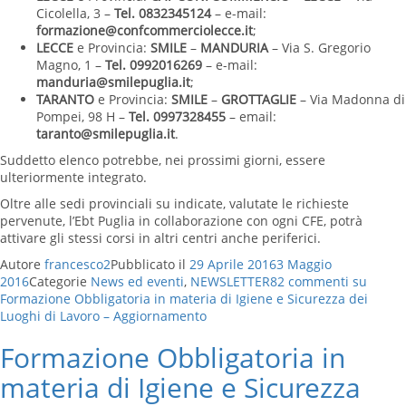
Cicolella, 3 –
Tel. 0832345124
– e-mail:
formazione@confcommerciolecce.it
;
LECCE
e Provincia:
SMILE
–
MANDURIA
– Via S. Gregorio
Magno, 1 –
Tel. 0992016269
– e-mail:
manduria@smilepuglia.it
;
TARANTO
e Provincia:
SMILE
–
GROTTAGLIE
– Via Madonna di
Pompei, 98 H –
Tel. 0997328455
– email:
taranto@smilepuglia.it
.
Suddetto elenco potrebbe, nei prossimi giorni, essere
ulteriormente integrato.
Oltre alle sedi provinciali su indicate, valutate le richieste
pervenute, l’Ebt Puglia in collaborazione con ogni CFE, potrà
attivare gli stessi corsi in altri centri anche periferici.
Autore
francesco2
Pubblicato il
29 Aprile 2016
3 Maggio
2016
Categorie
News ed eventi
,
NEWSLETTER
82 commenti
su
Formazione Obbligatoria in materia di Igiene e Sicurezza dei
Luoghi di Lavoro – Aggiornamento
Formazione Obbligatoria in
materia di Igiene e Sicurezza