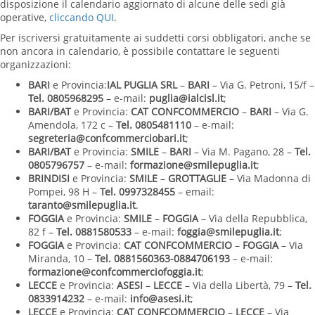
disposizione il calendario aggiornato di alcune delle sedi già
operative,
cliccando QUI
.
Per iscriversi gratuitamente ai suddetti corsi obbligatori, anche se
non ancora in calendario, è possibile contattare le seguenti
organizzazioni:
BARI
e Provincia:
IAL PUGLIA SRL
–
BARI
– Via G. Petroni, 15/f –
Tel. 0805968295
– e-mail:
puglia@ialcisl.it
;
BARI/BAT
e Provincia:
CAT CONFCOMMERCIO
–
BARI
– Via G.
Amendola, 172 c –
Tel. 0805481110
– e-mail:
segreteria@confcommerciobari.it
;
BARI/BAT
e Provincia:
SMILE
–
BARI
– Via M. Pagano, 28 –
Tel.
0805796757
– e-mail:
formazione@smilepuglia.it
;
BRINDISI
e Provincia:
SMILE
–
GROTTAGLIE
– Via Madonna di
Pompei, 98 H –
Tel. 0997328455
– email:
taranto@smilepuglia.it
.
FOGGIA
e Provincia:
SMILE
–
FOGGIA
– Via della Repubblica,
82 f –
Tel. 0881580533
– e-mail:
foggia@smilepuglia.it
;
FOGGIA
e Provincia:
CAT CONFCOMMERCIO
–
FOGGIA
– Via
Miranda, 10 –
Tel. 0881560363-0884706193
– e-mail:
formazione@confcommerciofoggia.it
;
LECCE
e Provincia:
ASESI
–
LECCE
– Via della Libertà, 79 –
Tel.
0833914232
– e-mail:
info@asesi.it
;
LECCE
e Provincia:
CAT CONFCOMMERCIO
–
LECCE
– Via