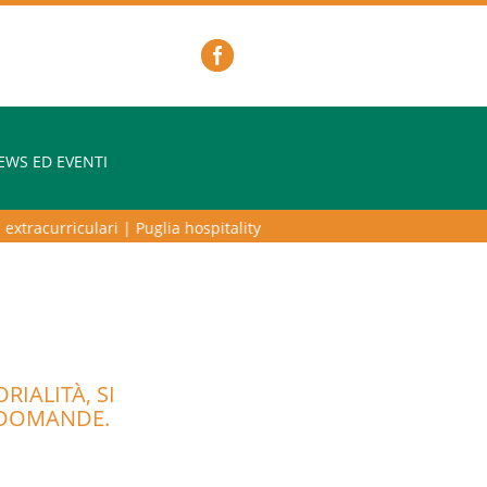
EWS ED EVENTI
extracurriculari
|
Puglia hospitality lab – programma di alta formazion
IALITÀ, SI
 DOMANDE.