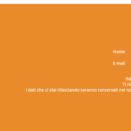
Nome
E-mail
IN
Ti r
I dati che ci stai rilasciando saranno conservati nei nos