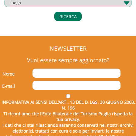
RICERCA
NEWSLETTER
Vuoi essere sempre aggiornato?
Nome
E-mail
INFORMATIVA AI SENSI DELL’ART . 13 DEL D. LGS. 30 GIUGNO 2003,
N. 196
Ti ricordiamo che l'Ente Bilaterale del Turismo Puglia rispetta la
tua privacy.
I dati che ci stai rilasciando saranno conservati nei nostri archivi
elettronici, trattati con cura e solo per inviarti le nostre