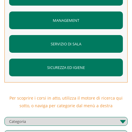
Abilità del barista
Lo scopo di questo modulo è quello di assicurare che tu sia
MANAGEMENT
in grado di creare un espresso perfettamente bilanciato e
identificare acidità, dolcezza e amarezza. Sviluppare le
abilità nel trattamento del latte per realizzare accattivanti
SERVIZIO DI SALA
decorazioni di latte art. Far pratica con i processi più
efficienti e realizzere drink di alta qualità seguendo le
procedure corrette; infine, ci concentreremo sull’assistenza
SICUREZZA ED IGIENE
al cliente. Esercitazioni pratiche
Per scoprire i corsi in atto, utilizza il motore di ricerca qui
sotto, o naviga per categorie dal menù a destra