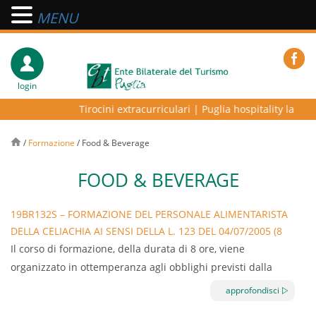
MENU
login
Tirocini extracurriculari
|
Puglia hospitality lab – pr
/
Formazione
/
Food & Beverage
FOOD & BEVERAGE
19BR132S – FORMAZIONE DEL PERSONALE ALIMENTARISTA
DELLA CELIACHIA AI SENSI DELLA L. 123 DEL 04/07/2005 (8
ORE) 13-17 DICEMBRE
Il corso di formazione, della durata di 8 ore, viene
organizzato in ottemperanza agli obblighi previsti dalla
Legge n. 123 del 4 Luglio 2005. Infatti, al fine di garantire la
approfondisci
sicurezza alimentare della filiera del senza glutine, gli