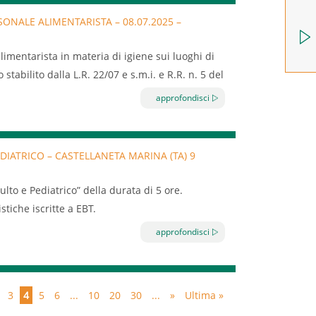
a;
ONALE ALIMENTARISTA – 08.07.2025 –
danno, gravità e probabilità del danno,
l settore turismo iscritte a EBT Puglia.
limentarista in materia di igiene sui luoghi di
lla prevenzione in azienda: misure collettive e
tabilito dalla L.R. 22/07 e s.m.i. e R.R. n. 5 del
ne del lavoro, ambiente di lavoro, impianti
approfondisci
hinari;
i videoterminali, movimentazione (manuale e
e ad agenti fisici (rumore, vibrazioni, radiazioni
DIATRICO – CASTELLANETA MARINA (TA) 9
agenti chimici (anche cancerogeni), esposizione
lto e Pediatrico” della durata di 5 ore.
ndividuale) e la segnaletica di sicurezza;
istiche iscritte a EBT.
di emergenza: procedure e comportamenti.
a una certificazione di validità biennale da un
approfondisci
 delibera n. 00015 del 27/11/2025 del Registro
i
dall’Accordo Stato-Regioni del 17/04/2025
uglia ente accreditato alla Regione Puglia e
3
4
5
6
...
10
20
30
...
»
Ultima »