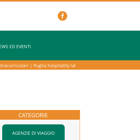
EWS ED EVENTI
curriculari
|
Puglia hospitality lab – programma di alta formazione per
CATEGORIE
AGENZIE DI VIAGGIO