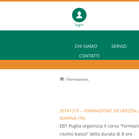
login
CHI SIAMO
SERVIZI
CONTATTI
/
Formazione,
26TA137F – FORMAZIONE SICUREZZA L
MARINA (TA)
EBT Puglia organizza il corso “Formazio
rischio basso” della durata di 8 ore.