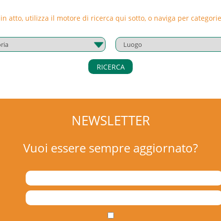
 in atto, utilizza il motore di ricerca qui sotto, o naviga per catego
RICERCA
NEWSLETTER
Vuoi essere sempre aggiornato?