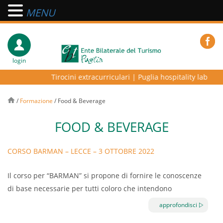
MENU
login
Tirocini extracurriculari
|
Puglia hospitality lab – pro
/
Formazione
/
Food & Beverage
FOOD & BEVERAGE
CORSO BARMAN – LECCE – 3 OTTOBRE 2022
Il corso per “BARMAN” si propone di fornire le conoscenze
di base necessarie per tutti coloro che intendono
intraprendere l’attività lavorativa di Barman.
approfondisci
Attualmente la figura del barman è particolarmente