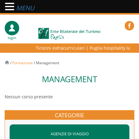
MENU
login
Tirocini extracurriculari
|
Puglia hospitality lab – p
/
Formazione
/
Management
MANAGEMENT
Nessun corso presente
CATEGORIE
AGENZIE DI VIAGGIO