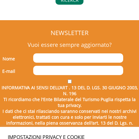
RICERCA
NEWSLETTER
Vuoi essere sempre aggiornato?
Nome
E-mail
INFORMATIVA AI SENSI DELL’ART . 13 DEL D. LGS. 30 GIUGNO 2003,
N. 196
Ti ricordiamo che l'Ente Bilaterale del Turismo Puglia rispetta la
tua privacy.
I dati che ci stai rilasciando saranno conservati nei nostri archivi
elettronici, trattati con cura e solo per inviarti le nostre
informazioni, nella piena osservanza dell'art. 13 del D. Lgs. n.
196/2003.
IMPOSTAZIONI PRIVACY E COOKIE