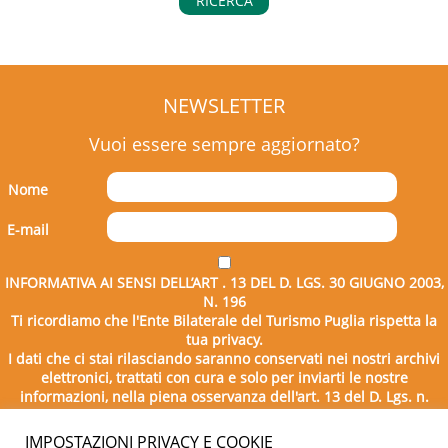
RICERCA
NEWSLETTER
Vuoi essere sempre aggiornato?
Nome
E-mail
INFORMATIVA AI SENSI DELL’ART . 13 DEL D. LGS. 30 GIUGNO 2003,
N. 196
Ti ricordiamo che l'Ente Bilaterale del Turismo Puglia rispetta la
tua privacy.
I dati che ci stai rilasciando saranno conservati nei nostri archivi
elettronici, trattati con cura e solo per inviarti le nostre
informazioni, nella piena osservanza dell'art. 13 del D. Lgs. n.
196/2003.
IMPOSTAZIONI PRIVACY E COOKIE