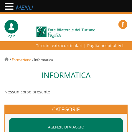
MENU
login
Tirocini extracurriculari
|
Puglia hospitality lab –
/
Formazione
/
Informatica
INFORMATICA
Nessun corso presente
CATEGORIE
AGENZIE DI VIAGGIO