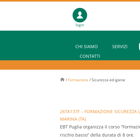
login
CHI SIAMO
SERVIZI
CONTATTI
/
Formazione
/
Sicurezza ed igiene
26TA137F – FORMAZIONE SICUREZZA L
MARINA (TA)
EBT Puglia organizza il corso “Formazio
rischio basso” della durata di 8 ore.