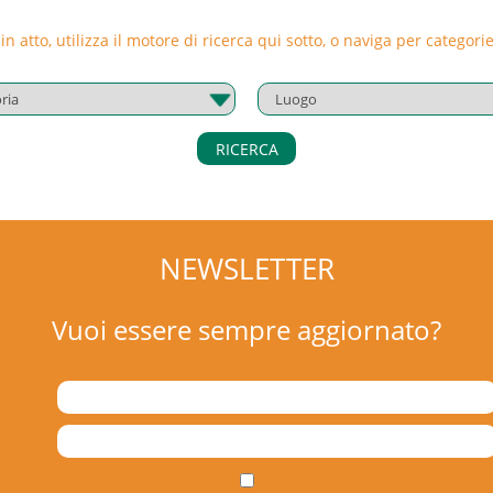
l settore turismo iscritte a EBT Puglia.
 in atto, utilizza il motore di ricerca qui sotto, o naviga per catego
RICERCA
NEWSLETTER
Vuoi essere sempre aggiornato?