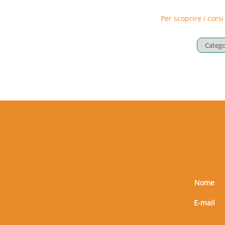
Il corso è diretto a tutte le aziende de
Per scoprire i corsi
Nome
E-mail