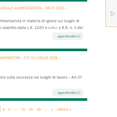
a;
ONALE ALIMENTARISTA – 08.07.2025 –
danno, gravità e probabilità del danno,
l settore turismo iscritte a EBT Puglia.
limentarista in materia di igiene sui luoghi di
lla prevenzione in azienda: misure collettive e
tabilito dalla L.R. 22/07 e s.m.i. e R.R. n. 5 del
ne del lavoro, ambiente di lavoro, impianti
approfondisci
hinari;
i videoterminali, movimentazione (manuale e
e ad agenti fisici (rumore, vibrazioni, radiazioni
VORATORI – 9 E 10 LUGLIO 2026 –
agenti chimici (anche cancerogeni), esposizione
ndividuale) e la segnaletica di sicurezza;
ne sulla sicurezza nei luoghi di lavoro – Art.37
di emergenza: procedure e comportamenti.
ioni Repertorio atto n. 59/CSR – 17 aprile 2025,
i
dall’Accordo Stato-Regioni del 17/04/2025
approfondisci
ormazione indicati dall’articolo 37 del D.Lgs. n.
ersonale dipendente di imprese classificate a
4
5
...
10
20
30
...
»
Ultima »