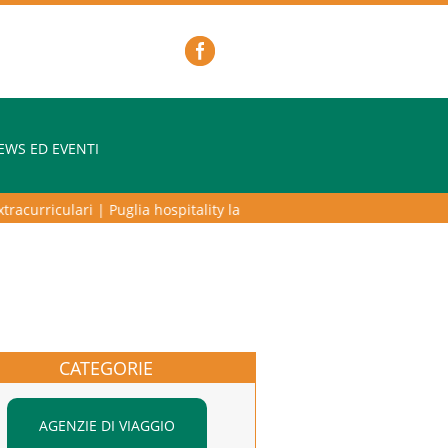
EWS ED EVENTI
curriculari
|
Puglia hospitality lab – programma di alta formazione pe
CATEGORIE
AGENZIE DI VIAGGIO