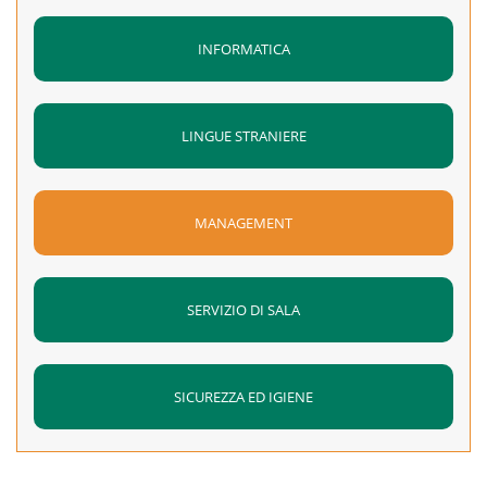
approfondimento che si terrà
in Bari
il prossimo
10 maggio
INFORMATICA
2018
a partire
dalle ore 11.00
.
Gli interessati, appartenenti alle aziende aderenti all’EBT,
potranno partecipare restituendo il modulo di iscrizione,
LINGUE STRANIERE
qui scaricabile
,
entro il prossimo 27.04.2018, via mail
all’indirizzo
segreteria.corsi@ebtpuglia.com
o via fax al
0805640918.
MANAGEMENT
SERVIZIO DI SALA
SICUREZZA ED IGIENE