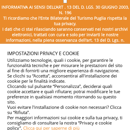
INFORMATIVA AI SENSI DELL’ART . 13 DEL D. LGS. 30 GIUGNO 2003,
N. 196
Ti ricordiamo che l'Ente Bilaterale del Turismo Puglia rispetta la
tua privacy.
I dati che ci stai rilasciando saranno conservati nei nostri archivi
elettronici, trattati con cura e solo per inviarti le nostre
informazioni, nella piena osservanza dell'art. 13 del D. Lgs. n.
196/2003.
IMPOSTAZIONI PRIVACY E COOKIE
Utilizziamo tecnologie, quali i cookie, per garantire le
funzionalità tecniche e per misurare le prestazioni del sito
al fine di fornirti una migliore esperienza di navigazione.
Se clicchi su “Accetta”, acconsentirai all'installazione dei
cookie per le finalità indicate.
Cliccando sul pulsante “Personalizza”, deciderai quali
cookie accettare e quali rifiutare; potrai modificare le tue
Copyright © 2026 - Ente Bilaterale del Turismo Puglia - C.F.
preferenze in qualsiasi momento ritornando su questo
sito.
04332500729
Vuoi evitare l'installazione di cookie non necessari? Clicca
su “Rifiuta”.
Privacy & cookie
Per maggiori informazioni sui cookie e sulla tua privacy, ti
consigliamo di consultare la nostra “Privacy e cookie
policy”.
Clicca qui per saperne di più