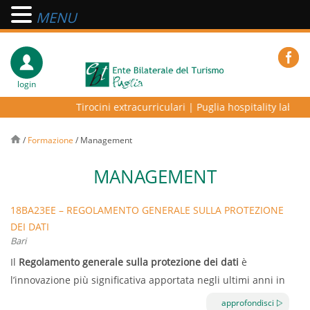
MENU
login
Tirocini extracurriculari
|
Puglia hospitality lab – p
/
Formazione
/
Management
MANAGEMENT
18BA23EE – REGOLAMENTO GENERALE SULLA PROTEZIONE
DEI DATI
Bari
Il
Regolamento generale sulla protezione dei dati
è
l’innovazione più significativa apportata negli ultimi anni in
materia di protezione dei dati personali, non solo a livello
approfondisci