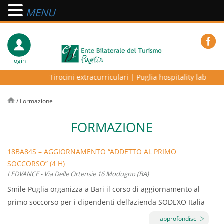
MENU
login
Tirocini extracurriculari
|
Puglia hospitality lab – prog
/
Formazione
FORMAZIONE
18BA84S – AGGIORNAMENTO “ADDETTO AL PRIMO
SOCCORSO” (4 H)
LEDVANCE - Via Delle Ortensie 16 Modugno (BA)
Smile Puglia organizza a Bari il corso di aggiornamento al
primo soccorso per i dipendenti dell’azienda SODEXO Italia
s.p.a.
approfondisci