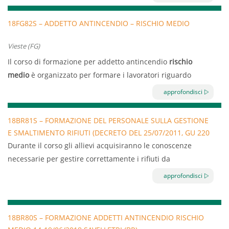
Il corso, della durata di 4 ore, si concentrerà principalmente
sulla parte pratica.
18FG82S – ADDETTO ANTINCENDIO – RISCHIO MEDIO
Sede corso: Modugno (z.i.)
Vieste (FG)
Orario: 09,00 – 13,00
Il corso di formazione per addetto antincendio
rischio
medio
è organizzato per formare i lavoratori riguardo
l’attuazione delle
misure di prevenzione incendi
, lotta
approfondisci
antincendio
e
gestione delle emergenze
.
Il corso prevede 8 ore di formazione ed è strutturato da un
18BR81S – FORMAZIONE DEL PERSONALE SULLA GESTIONE
E SMALTIMENTO RIFIUTI (DECRETO DEL 25/07/2011, GU 220
parte teorica e da un addestramento pratico, durante i
DEL 21/09/2011)
Durante il corso gli allievi acquisiranno le conoscenze
quali ai corsisti sarà richiesto di dimostrare il loro livello di
necessarie per gestire correttamente i rifiuti da
comprensione dei contenuti del programma di
preparazione dei pasti e post consumo e gestire dei locali
addestramento.
approfondisci
comprensivo di: servizi di pulizia, abbattimento dei rumori,
Sede corso Vieste (FG)
approvvigionamento energetico, oltreché i criteri ambientali
Date 07,08/06/2018 dalle ore 15,00 alle ore 19,00.
minimi per l’affidamento del “Servizio di ristorazione
18BR80S – FORMAZIONE ADDETTI ANTINCENDIO RISCHIO
collettiva” e per la fornitura di “derrate alimentari”.