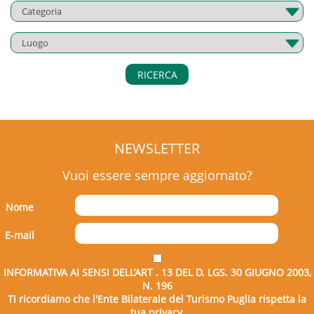
RICERCA
NEWSLETTER
Vuoi essere sempre aggiornato?
Nome
E-mail
INFORMATIVA AI SENSI DELL’ART . 13 DEL D. LGS. 30 GIUGNO 2003,
N. 196
Ti ricordiamo che l'Ente Bilaterale del Turismo Puglia rispetta la
tua privacy.