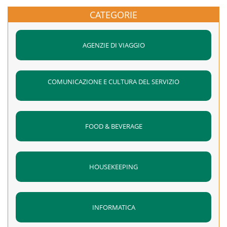
Organi di vigilanza, controllo e assistenza
Posizionamento:
Esercitazione sulla Posizione
di calore/freddo.
CATEGORIE
Ambienti di lavoro
Laterale di Sicurezza (PLS) e tecniche di spostamento
Rianimazione Cardio-Polmonare (RCP):
Esercitazione
d’emergenza.
pratica su manichino (massaggio cardiaco e
Rischi sugli infortuni
AGENZIE DI VIAGGIO
Utilizzo dei presidi:
Presa visione e ripasso dei
ventilazioni 30:2).
Macchine e attrezzature
contenuti della cassetta di pronto soccorso aziendale.
Manovre di Disostruzione:
Prova pratica della
Videoterminali
manovra di Heimlich per soffocamento da corpo
Organizzazione del lavoro.
COMUNICAZIONE E CULTURA DEL SERVIZIO
estraneo.
La formazione verrà erogata da Smile Puglia ente
Posizionamento:
Esercitazione sulla Posizione
accreditato alla Regione Puglia e convenzionato con EBT
Laterale di Sicurezza (PLS) e tecniche di spostamento
Puglia
FOOD & BEVERAGE
d’emergenza.
Utilizzo dei presidi:
Presa visione e ripasso dei
contenuti della cassetta di pronto soccorso aziendale.
HOUSEKEEPING
INFORMATICA