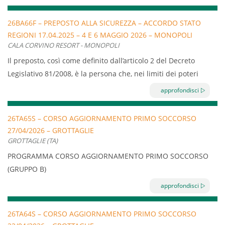
designato le conoscenze necessarie per la gestione di
un’emergenza in azienda di carattere sanitario.
26BA66F – PREPOSTO ALLA SICUREZZA – ACCORDO STATO
Svolgimento del Corso:
REGIONI 17.04.2025 – 4 E 6 MAGGIO 2026 – MONOPOLI
La durata del corso è di 4 ore di pratica per aggiornamento.
CALA CORVINO RESORT - MONOPOLI
Il preposto, così come definito dall’articolo 2 del Decreto
Legislativo 81/2008, è la persona che, nei limiti dei poteri
gerarchici e funzionali appropriati alla natura dell’incarico
approfondisci
conferitogli, sovrintende all’attività lavorativa e garantisce
l’attuazione delle direttive ricevute dal datore di lavoro,
26TA65S – CORSO AGGIORNAMENTO PRIMO SOCCORSO
controllandone la corretta esecuzione da parte dei
27/04/2026 – GROTTAGLIE
lavoratori.
GROTTAGLIE (TA)
PROGRAMMA CORSO AGGIORNAMENTO PRIMO SOCCORSO
L’accordo Stato-Regioni del 17 aprile 2025, in attuazione
(GRUPPO B)
dell’articolo 37 del Decreto Legislativo 81/2008, prevede che
Durata totale:
4 ore
il preposto frequenti, in relazione ai propri compiti in
approfondisci
Gestione della chiamata di soccorso:
Come
materia di salute e sicurezza sul luogo di lavoro, uno
comunicare con il 112/118 (dati, dinamica, condizioni
specifico percorso formativo aggiuntivo rispetto alla
26TA64S – CORSO AGGIORNAMENTO PRIMO SOCCORSO
dell’infortunato).
formazione generale e specifica svolta in qualità di