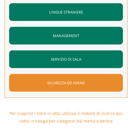
LINGUE STRANIERE
MANAGEMENT
SERVIZIO DI SALA
SICUREZZA ED IGIENE
Per scoprire i corsi in atto, utilizza il motore di ricerca qui
sotto, o naviga per categorie dal menù a destra