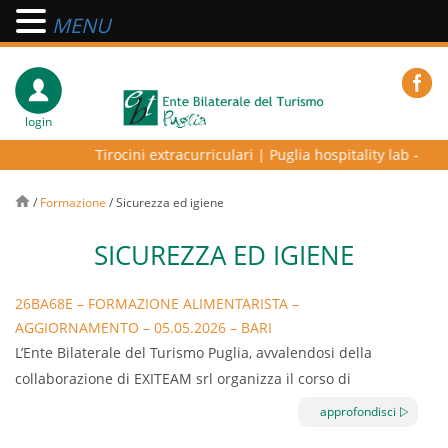
MENU
login
Tirocini extracurriculari
|
Puglia hospitality lab – prog
/
Formazione
/
Sicurezza ed igiene
SICUREZZA ED IGIENE
26BA68E – FORMAZIONE ALIMENTARISTA –
AGGIORNAMENTO – 05.05.2026 – BARI
L’Ente Bilaterale del Turismo Puglia, avvalendosi della
collaborazione di EXITEAM srl organizza il corso di
formazione per il personale addetto al primo soccorso
approfondisci
aziendale. Il corso ha lo scopo di fornire al lavoratore