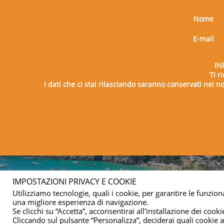
Nome
E-mail
IN
Ti r
I dati che ci stai rilasciando saranno conservati nei nos
Copy
IMPOSTAZIONI PRIVACY E COOKIE
Utilizziamo tecnologie, quali i cookie, per garantire le funziona
una migliore esperienza di navigazione.
Se clicchi su “Accetta”, acconsentirai all'installazione dei cookie
Cliccando sul pulsante “Personalizza”, deciderai quali cookie ac