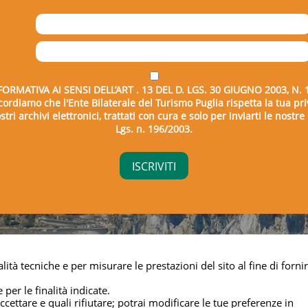
FORMATIVA AI SENSI DELL’ART . 13 DEL D. LGS. 30 GIUGNO 2003, N. 
icordiamo che l'Ente Bilaterale del Turismo Puglia rispetta la tua pri
tri archivi elettronici, trattati con cura e solo per inviarti le nostr
Lgs. n. 196/2003.
right © 2026 - Ente Bilaterale del Turismo Puglia - C.F. 043325
lità tecniche e per misurare le prestazioni del sito al fine di fornir
Privacy & cookie
 per le finalità indicate.
cettare e quali rifiutare; potrai modificare le tue preferenze in