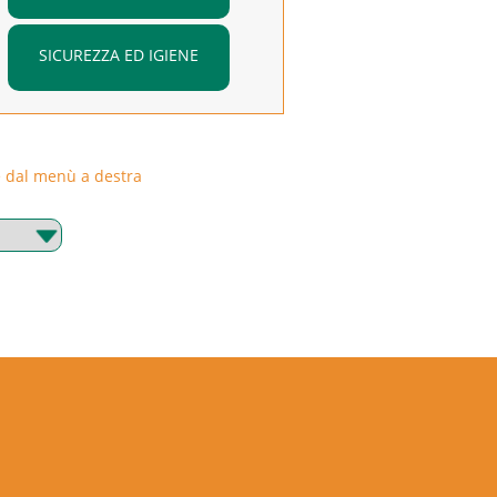
SICUREZZA ED IGIENE
rie dal menù a destra