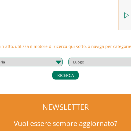
 in atto, utilizza il motore di ricerca qui sotto, o naviga per catego
RICERCA
NEWSLETTER
Vuoi essere sempre aggiornato?