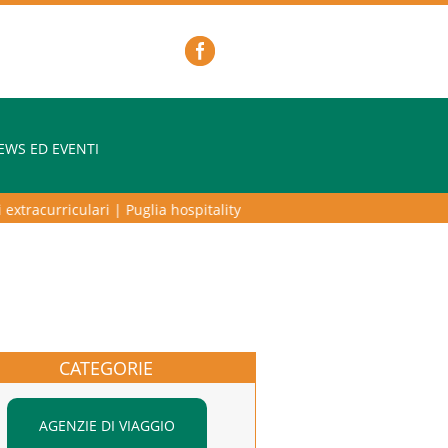
EWS ED EVENTI
tracurriculari
|
Puglia hospitality lab – programma di alta formazione
CATEGORIE
AGENZIE DI VIAGGIO