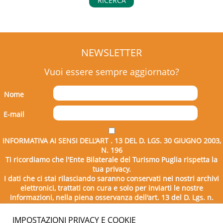
RICERCA
NEWSLETTER
Vuoi essere sempre aggiornato?
Nome
E-mail
INFORMATIVA AI SENSI DELL’ART . 13 DEL D. LGS. 30 GIUGNO 2003,
N. 196
Ti ricordiamo che l'Ente Bilaterale del Turismo Puglia rispetta la
tua privacy.
I dati che ci stai rilasciando saranno conservati nei nostri archivi
elettronici, trattati con cura e solo per inviarti le nostre
informazioni, nella piena osservanza dell'art. 13 del D. Lgs. n.
196/2003.
IMPOSTAZIONI PRIVACY E COOKIE