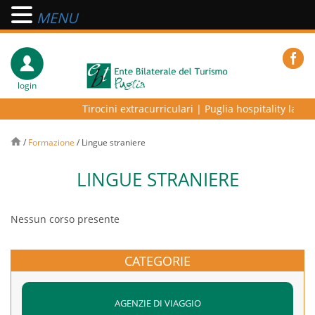
MENU
login
Tirocini extracurriculari
|
Puglia hospitality lab – 
/
Formazione
/
Lingue straniere
LINGUE STRANIERE
Nessun corso presente
CATEGORIE
AGENZIE DI VIAGGIO