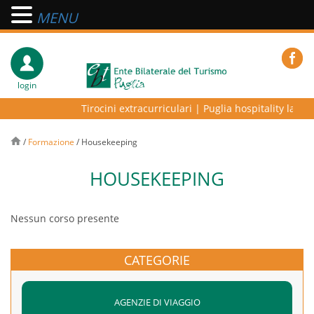
MENU
login
Tirocini extracurriculari
|
Puglia hospitality lab – 
/
Formazione
/
Housekeeping
HOUSEKEEPING
Nessun corso presente
CATEGORIE
AGENZIE DI VIAGGIO