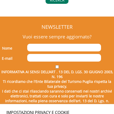
RICERCA
NEWSLETTER
Vuoi essere sempre aggiornato?
Nome
E-mail
INFORMATIVA AI SENSI DELL’ART . 13 DEL D. LGS. 30 GIUGNO 2003,
N. 196
Ti ricordiamo che l'Ente Bilaterale del Turismo Puglia rispetta la
tua privacy.
I dati che ci stai rilasciando saranno conservati nei nostri archivi
elettronici, trattati con cura e solo per inviarti le nostre
informazioni, nella piena osservanza dell'art. 13 del D. Lgs. n.
196/2003.
IMPOSTAZIONI PRIVACY E COOKIE