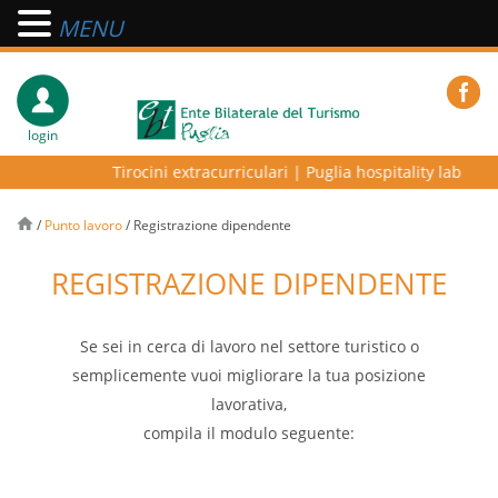
MENU
login
Tirocini extracurriculari
|
Puglia hospitality lab – prog
/
Punto lavoro
/
Registrazione dipendente
REGISTRAZIONE DIPENDENTE
Se sei in cerca di lavoro nel settore turistico o
semplicemente vuoi migliorare la tua posizione
lavorativa,
compila il modulo seguente: