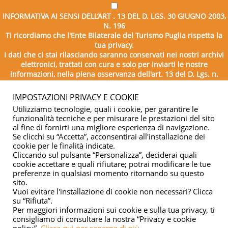
INFORMATIVA AI SENSI DELL’ART . 13 DEL D. LGS. 30 GIUGNO 2003,
N. 196
Ti ricordiamo che l'Ente Bilaterale del Turismo Puglia rispetta la
tua privacy.
I dati che ci stai rilasciando saranno conservati nei nostri archivi
elettronici, trattati con cura e solo per inviarti le nostre
informazioni, nella piena osservanza dell'art. 13 del D. Lgs. n.
196/2003.
IMPOSTAZIONI PRIVACY E COOKIE
Utilizziamo tecnologie, quali i cookie, per garantire le
funzionalità tecniche e per misurare le prestazioni del sito
al fine di fornirti una migliore esperienza di navigazione.
Se clicchi su “Accetta”, acconsentirai all'installazione dei
cookie per le finalità indicate.
Cliccando sul pulsante “Personalizza”, deciderai quali
cookie accettare e quali rifiutare; potrai modificare le tue
Copyright © 2026 - Ente Bilaterale del Turismo Puglia - C.F.
preferenze in qualsiasi momento ritornando su questo
sito.
04332500729
Vuoi evitare l'installazione di cookie non necessari? Clicca
su “Rifiuta”.
Privacy & cookie
Per maggiori informazioni sui cookie e sulla tua privacy, ti
consigliamo di consultare la nostra “Privacy e cookie