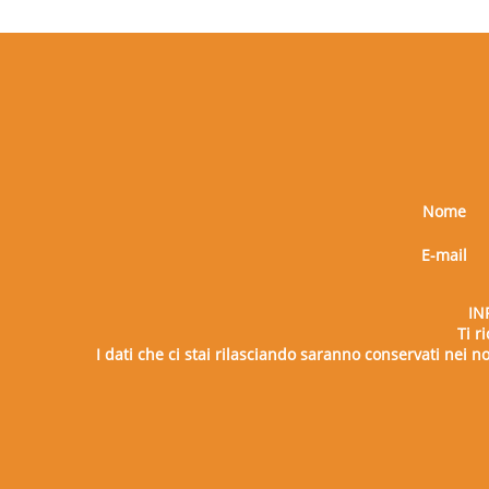
Nome
E-mail
IN
Ti r
I dati che ci stai rilasciando saranno conservati nei nos