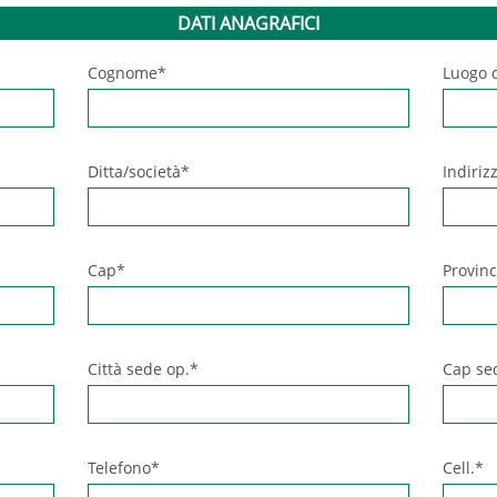
DATI ANAGRAFICI
Cognome*
Luogo d
Ditta/società*
Indiriz
Cap*
Provinc
Città sede op.*
Cap se
Telefono*
Cell.*