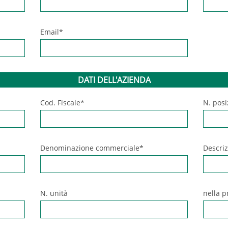
Email*
DATI DELL'AZIENDA
Cod. Fiscale*
N. posi
Denominazione commerciale*
Descri
N. unità
nella p