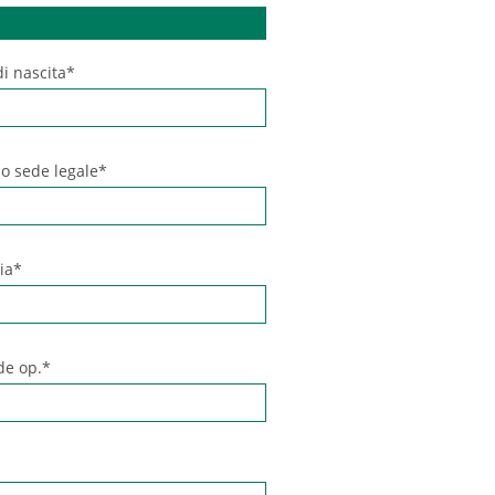
i nascita*
zo sede legale*
ia*
de op.*