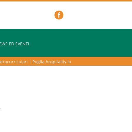
EWS ED EVENTI
rriculari
|
Puglia hospitality lab – programma di alta formazione per 
,