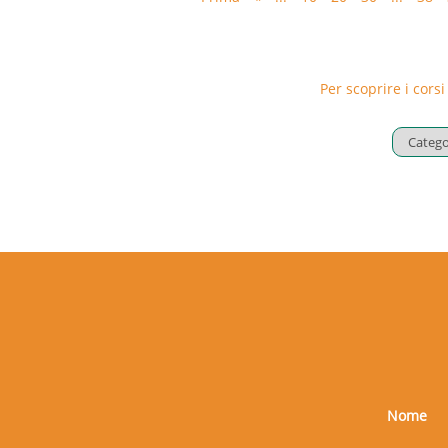
Parte pratica: il registro antincendio,
sicurezza, DPI, esercitazione pratica.
Per scoprire i corsi
Nome