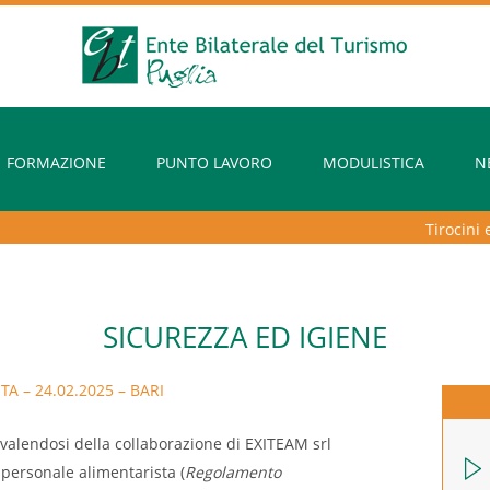
FORMAZIONE
PUNTO LAVORO
MODULISTICA
N
Tirocini extr
SICUREZZA ED IGIENE
 – 24.02.2025 – BARI
avvalendosi della collaborazione di EXITEAM srl
 personale alimentarista (
Regolamento