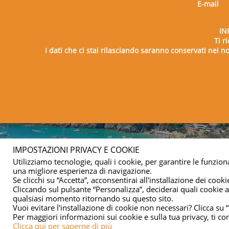
E-mail
IN
Ti r
I dati che ci stai rilasciando saranno conservati nei nos
Copy
IMPOSTAZIONI PRIVACY E COOKIE
Utilizziamo tecnologie, quali i cookie, per garantire le funziona
una migliore esperienza di navigazione.
Se clicchi su “Accetta”, acconsentirai all'installazione dei cookie
Cliccando sul pulsante “Personalizza”, deciderai quali cookie ac
qualsiasi momento ritornando su questo sito.
Vuoi evitare l'installazione di cookie non necessari? Clicca su “
Per maggiori informazioni sui cookie e sulla tua privacy, ti co
Clicca qui per saperne di più