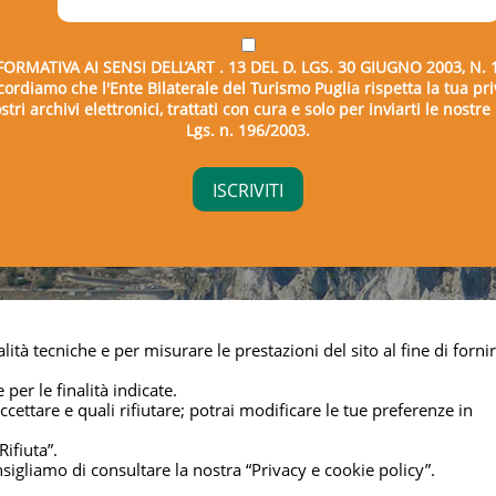
FORMATIVA AI SENSI DELL’ART . 13 DEL D. LGS. 30 GIUGNO 2003, N. 
icordiamo che l'Ente Bilaterale del Turismo Puglia rispetta la tua pri
tri archivi elettronici, trattati con cura e solo per inviarti le nostr
Lgs. n. 196/2003.
right © 2026 - Ente Bilaterale del Turismo Puglia - C.F. 043325
lità tecniche e per misurare le prestazioni del sito al fine di fornir
Privacy & cookie
 per le finalità indicate.
cettare e quali rifiutare; potrai modificare le tue preferenze in
Rifiuta”.
nsigliamo di consultare la nostra “Privacy e cookie policy”.
Managed by
Elabora Next