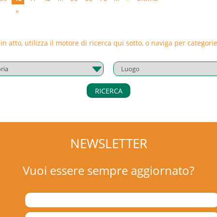
 sorveglianza impianti attrezzature e sistemi di
»
 in atto, utilizza il motore di ricerca qui sotto, o naviga per catego
RICERCA
NEWSLETTER
Vuoi essere sempre aggiornato?