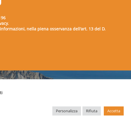
196
vacy.
e informazioni, nella piena osservanza dell'art. 13 del D.
00729
ti
Personalizza
Rifiuta
Accetta