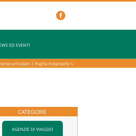
EWS ED EVENTI
acurriculari
|
Puglia hospitality lab – programma di alta formazione pe
CATEGORIE
AGENZIE DI VIAGGIO