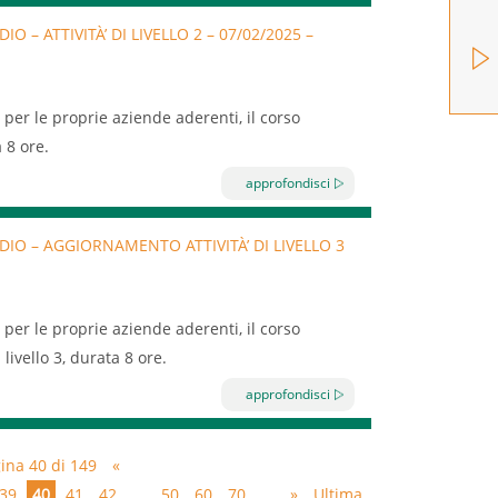
 – ATTIVITÀ’ DI LIVELLO 2 – 07/02/2025 –
li sulle patologie specifiche in ambiente di
ore, da corrente elettrica, da agenti chimici;
uglia ente accreditato alla Regione Puglia e
 per le proprie aziende aderenti, il corso
tuse; emorragie esterne);
 8 ore.
gie specifiche in ambiente di lavoro (lesioni da
approfondisci
ttrica, da agenti chimici; intossicazioni; ferite
ne);
o, misure antincendio, gestione della sicurezza
i emergenza del S.S.N.
IO – AGGIORNAMENTO ATTIVITÀ’ DI LIVELLO 3
one, attrezzature per l’estinzione, DPI, visione
sorveglianza, prove pratiche.
 per le proprie aziende aderenti, il corso
ivello 3, durata 8 ore.
approfondisci
 aree di rischio specifico, protezione contro
ina 40 di 149
«
 di emergenza.
39
40
41
42
...
50
60
70
...
»
Ultima