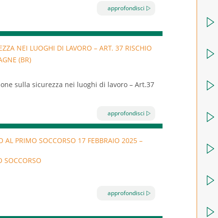
n sostituzione del libretto di idoneità sanitaria.
approfondisci
i coloro che si occupano di
produzione,
ZZA NEI LUOGHI DI LAVORO – ART. 37 RISCHIO
, trasporto,
AGNE (BR)
e alimentari
, ivi compresi il conduttore
tino attività, anche a titolo gratuito,
one sulla sicurezza nei luoghi di lavoro – Art.37
e temporaneamente, a venire in contatto diretto
istiche iscritte a EBT.
approfondisci
e, protezione
 AL PRIMO SOCCORSO 17 FEBBRAIO 2025 –
endale
O SOCCORSO
getti aziendali
enza
gli obblighi di formazione indicati
approfondisci
/2008 e s.m.i.
e dal
decreto
co delle persone designate al
Primo