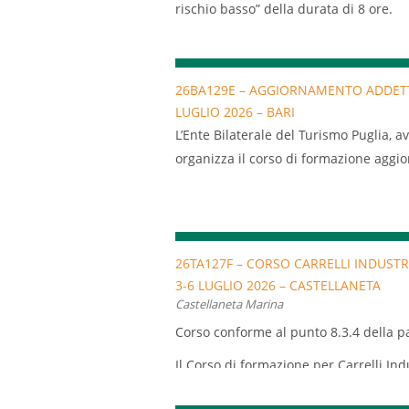
rischio basso” della durata di 8 ore.
Il corso normato dall’Accordo Stato Reg
permette di assolvere agli obblighi di f
81/2008 e s.m.i. a carico di tutto il p
26BA129E – AGGIORNAMENTO ADDETTI
rischio basso
LUGLIO 2026 – BARI
Il corso è diretto a tutte le aziende de
L’Ente Bilaterale del Turismo Puglia, 
organizza il corso di formazione aggi
antincendio livello 3.
L’aggiornamento per addetti alla squ
un corso obbligatrorio di 8 ore. Prev
26TA127F – CORSO CARRELLI INDUST
3-6 LUGLIO 2026 – CASTELLANETA
Castellaneta Marina
Corso conforme al punto 8.3.4 della pa
Il Corso di formazione per Carrelli I
un corso obbligatorio per coloro che u