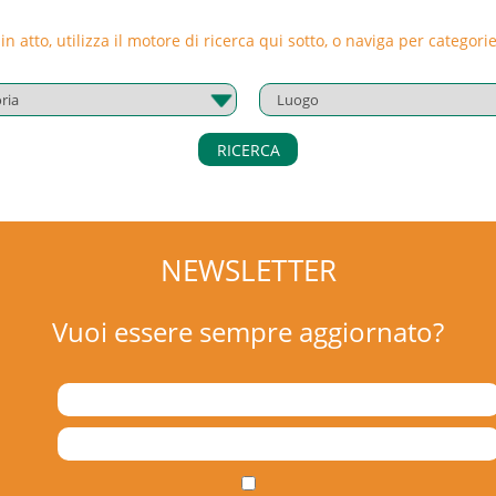
o, nell’esercizio stesso, destinato, anche
a neoassunti, somministrati e lavoratori
 in atto, utilizza il motore di ricerca qui sotto, o naviga per catego
diretto o indiretto con le sostanze alimentari.
uglia ente accreditato alla Regione Puglia e
RICERCA
NEWSLETTER
Vuoi essere sempre aggiornato?