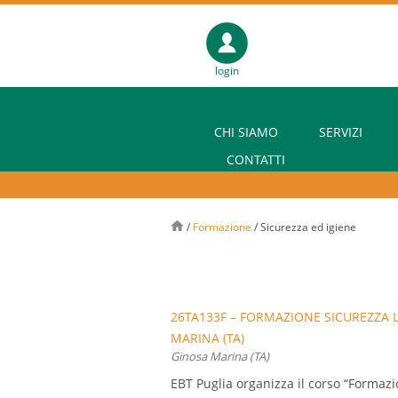
login
CHI SIAMO
SERVIZI
CONTATTI
/
Formazione
/
Sicurezza ed igiene
26TA133F – FORMAZIONE SICUREZZA L
MARINA (TA)
Ginosa Marina (TA)
EBT Puglia organizza il corso “Formazio