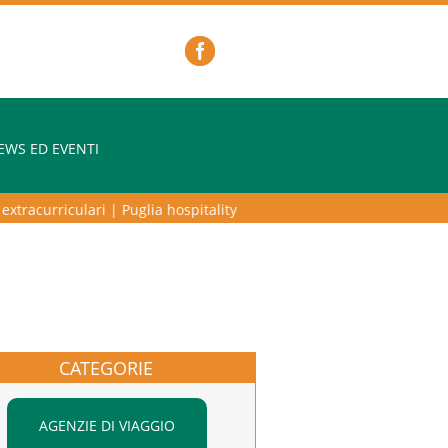
EWS ED EVENTI
racurriculari
|
Puglia hospitality lab – programma di alta formazione 
CATEGORIE
AGENZIE DI VIAGGIO