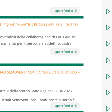
ioni Repertorio atto n. 59/CSR – 17 aprile 2025,
approfondisci
ormazione indicati dall’articolo 37 del D.Lgs. n.
ersonale dipendente di imprese classificate a
 SQUADRA ANTINCENDIO LIVELLO 3 – 08 E 09
l settore turismo iscritte a EBT Puglia.
avvalendosi della collaborazione di EXITEAM srl
ornamento per il personale addetti squadra
approfondisci
adra antincendio di
Livello 3
(ex rischio alto) è
ede
5 ore di teoria
e
3 ore di pratica
.
RIALI SEMOVENTI CON CONDUCENTE A BORDO –
rte II dell’Accordo Stato Regioni 17.04.2025
ndustriali Semoventi con Conducente a Bordo è
approfondisci
tilizzano o operano in presenza di rischi legati