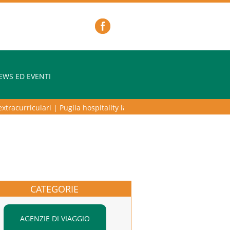
EWS ED EVENTI
acurriculari
|
Puglia hospitality lab – programma di alta formazione p
CATEGORIE
AGENZIE DI VIAGGIO