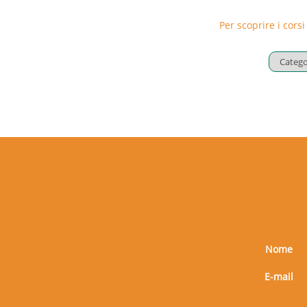
Il corso è diretto a tutte le aziende de
Per scoprire i corsi
Nome
E-mail