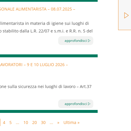
a;
ONALE ALIMENTARISTA – 08.07.2025 –
danno, gravità e probabilità del danno,
l settore turismo iscritte a EBT Puglia.
limentarista in materia di igiene sui luoghi di
lla prevenzione in azienda: misure collettive e
tabilito dalla L.R. 22/07 e s.m.i. e R.R. n. 5 del
ne del lavoro, ambiente di lavoro, impianti
approfondisci
hinari;
i videoterminali, movimentazione (manuale e
e ad agenti fisici (rumore, vibrazioni, radiazioni
VORATORI – 9 E 10 LUGLIO 2026 –
agenti chimici (anche cancerogeni), esposizione
ndividuale) e la segnaletica di sicurezza;
ne sulla sicurezza nei luoghi di lavoro – Art.37
di emergenza: procedure e comportamenti.
ioni Repertorio atto n. 59/CSR – 17 aprile 2025,
i
dall’Accordo Stato-Regioni del 17/04/2025
approfondisci
ormazione indicati dall’articolo 37 del D.Lgs. n.
ersonale dipendente di imprese classificate a
4
5
...
10
20
30
...
»
Ultima »