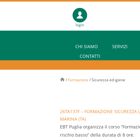
login
CHI SIAMO
SERVIZI
CONTATTI
/
Formazione
/
Sicurezza ed igiene
26TA137F – FORMAZIONE SICUREZZA L
MARINA (TA)
EBT Puglia organizza il corso “Formazio
rischio basso” della durata di 8 ore.