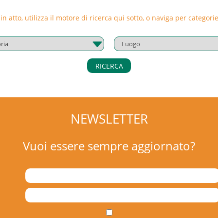
l settore turismo iscritte a EBT Puglia.
 in atto, utilizza il motore di ricerca qui sotto, o naviga per catego
RICERCA
NEWSLETTER
Vuoi essere sempre aggiornato?