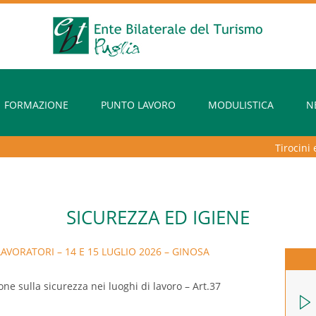
FORMAZIONE
PUNTO LAVORO
MODULISTICA
N
Tirocini extr
SICUREZZA ED IGIENE
AVORATORI – 14 E 15 LUGLIO 2026 – GINOSA
ne sulla sicurezza nei luoghi di lavoro – Art.37