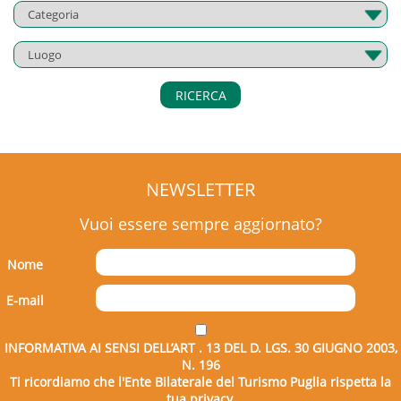
RICERCA
NEWSLETTER
Vuoi essere sempre aggiornato?
Nome
E-mail
INFORMATIVA AI SENSI DELL’ART . 13 DEL D. LGS. 30 GIUGNO 2003,
N. 196
Ti ricordiamo che l'Ente Bilaterale del Turismo Puglia rispetta la
tua privacy.