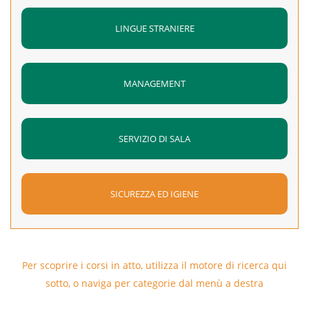
LINGUE STRANIERE
MANAGEMENT
SERVIZIO DI SALA
SICUREZZA ED IGIENE
Per scoprire i corsi in atto, utilizza il motore di ricerca qui
sotto, o naviga per categorie dal menù a destra