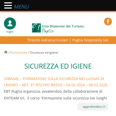
MENU
login
Tirocini extracurriculari
|
Puglia hospitality lab – pro
/
Formazione
/
Sicurezza ed igiene
SICUREZZA ED IGIENE
26BA04E – FORMAZIONE SULLA SICUREZZA NEI LUOGHI DI
LAVORO – ART. 37 RISCHIO BASSO – 04.02.2026 – 06.02.2026
– BARI
EBT Puglia organizza, avvalendosi della collaborazione di
EXITEAM srl, il corso “Formazione sulla sicurezza nei luoghi
di lavoro – Art.37 rischio basso” della durata di 8 ore.
approfondisci
Il corso normato dall’Accordo Stato Regioni Repertorio atto