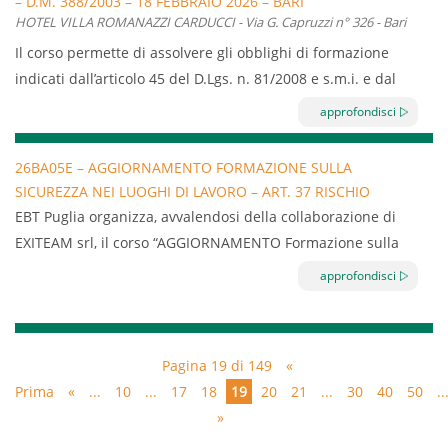
– D.M. 388/2003 – 18 FEBBRAIO 2026 – BARI
indicati dall’articolo 37 del D.Lgs. n. 81/2008 e s.m.i. a carico
HOTEL VILLA ROMANAZZI CARDUCCI - Via G. Capruzzi n° 326 - Bari
di tutto il personale dipendente di imprese classificate a
Il corso permette di assolvere gli obblighi di formazione
rischio basso dall’Accordo Stato Regioni 21 dicembre 2011
indicati dall’articolo 45 del D.Lgs. n. 81/2008 e s.m.i. e dal
decreto ministeriale n. 388/2003 a carico delle persone
approfondisci
designate al Primo Soccorso aziendale.
Durata: 4 ore
26BA05E – AGGIORNAMENTO FORMAZIONE SULLA
SICUREZZA NEI LUOGHI DI LAVORO – ART. 37 RISCHIO
Validità: 3 anni
BASSO – 04.02.2026 – 06.02.2026 – BARI
EBT Puglia organizza, avvalendosi della collaborazione di
EXITEAM srl, il corso “AGGIORNAMENTO Formazione sulla
sicurezza nei luoghi di lavoro – Art.37 rischio basso” della
approfondisci
durata di 6 ore.
Il corso permette di assolvere gli obblighi di formazione
indicati dall’articolo 37 del D.Lgs. n. 81/2008 e s.m.i. a carico
Pagina 19 di 149
«
di tutto il personale dipendente e dei soci lavoratori di
Prima
«
...
10
...
17
18
19
20
21
...
30
40
50
..
imprese classificate a rischio basso dall’Accordo Stato
»
Regioni 21 dicembre 2011