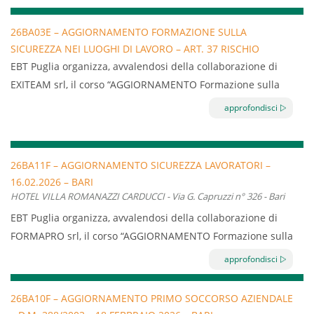
n. 59/CSR – 17 aprile 2025, permette di assolvere agli
obblighi di formazione indicati dall’articolo 37 del D.Lgs. n.
26BA03E – AGGIORNAMENTO FORMAZIONE SULLA
81/2008 e s.m.i. a carico di tutto il personale dipendente di
SICUREZZA NEI LUOGHI DI LAVORO – ART. 37 RISCHIO
imprese classificate a rischio basso.
BASSO – 02.02.2026 – 03.02.2026 – BARI
EBT Puglia organizza, avvalendosi della collaborazione di
EXITEAM srl, il corso “AGGIORNAMENTO Formazione sulla
sicurezza nei luoghi di lavoro – Art.37 rischio basso” della
approfondisci
durata di 6 ore.
Il corso permette di assolvere gli obblighi di formazione
indicati dall’articolo 37 del D.Lgs. n. 81/2008 e s.m.i. a carico
26BA11F – AGGIORNAMENTO SICUREZZA LAVORATORI –
16.02.2026 – BARI
di tutto il personale dipendente e dei soci lavoratori di
HOTEL VILLA ROMANAZZI CARDUCCI - Via G. Capruzzi n° 326 - Bari
imprese classificate a rischio basso dall’Accordo Stato
EBT Puglia organizza, avvalendosi della collaborazione di
Regioni 21 dicembre 2011
FORMAPRO srl, il corso “AGGIORNAMENTO Formazione sulla
sicurezza nei luoghi di lavoro – Art.37 rischio basso” della
approfondisci
durata di 6 ore.
Il corso permette di assolvere gli obblighi di formazione
26BA10F – AGGIORNAMENTO PRIMO SOCCORSO AZIENDALE