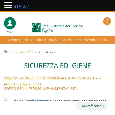
MENU
login
mazione per l’ospitalità in puglia – aperte le iscrizioni
|
Chiusura u
/
Formazione
/
Sicurezza ed igiene
SICUREZZA ED IGIENE
22LE75C – CORSO PER IL PERSONALE ALIMENTARISTA – 4
AGOSTO 2022 – LECCE
CORSO PER IL PERSONALE ALIMENTARISTA
Il
CAT Confcommercio Lecce
organizza, con frequenza
approfondisci
mensile, corsi di formazione per il personale alimentarista
(
Regolamento Regionale n. 5 del 15 maggio 2008
), in