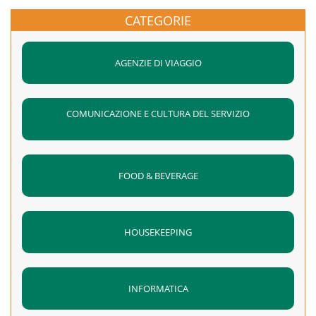
22/07/2022 dalle ore 09,00 – 13,00
come affrontare le situazioni di emergenza:
contaminazione e conservazione degli alimenti; – rischi per
CATEGORIE
procedure e comportamenti.
la salute legati al consumo di alimenti;
MODULO 3: valutazione del rischio alimentare e sistemi di
Il corso è conforme ai requisiti indicati
dall’Accordo Stato-
AGENZIE DI VIAGGIO
controllo (HACCP);
Regioni del 21 dicembre 2011
Durata corso 4 ore.
Durata:
8 ore
COMUNICAZIONE E CULTURA DEL SERVIZIO
Al termine del corso ad esito positivo della valutazione
Validità:
5 anni
finale si erogherà attestato della durata di 4 anni valido su
tutto il territorio nazionale.
FOOD & BEVERAGE
HOUSEKEEPING
INFORMATICA