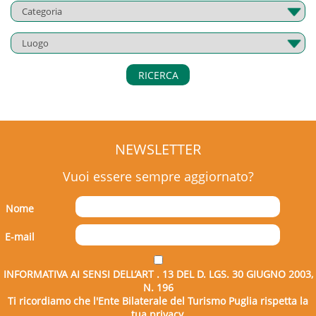
RICERCA
NEWSLETTER
Vuoi essere sempre aggiornato?
Nome
E-mail
INFORMATIVA AI SENSI DELL’ART . 13 DEL D. LGS. 30 GIUGNO 2003,
N. 196
Ti ricordiamo che l'Ente Bilaterale del Turismo Puglia rispetta la
tua privacy.