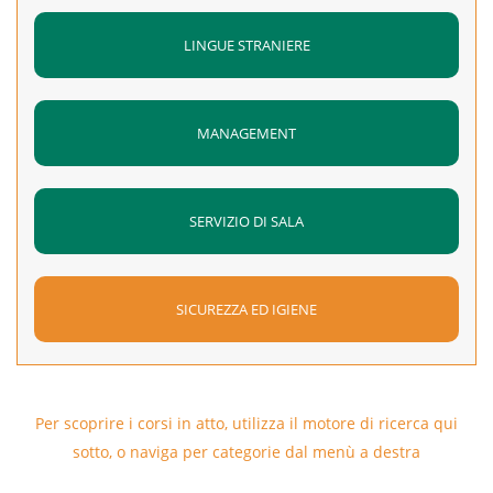
LINGUE STRANIERE
MANAGEMENT
SERVIZIO DI SALA
SICUREZZA ED IGIENE
Per scoprire i corsi in atto, utilizza il motore di ricerca qui
sotto, o naviga per categorie dal menù a destra