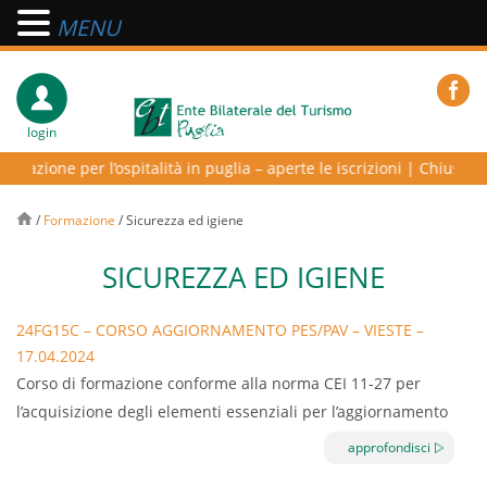
MENU
login
azione per l’ospitalità in puglia – aperte le iscrizioni
|
Chiusura uf
/
Formazione
/
Sicurezza ed igiene
SICUREZZA ED IGIENE
24FG15C – CORSO AGGIORNAMENTO PES/PAV – VIESTE –
17.04.2024
Corso di formazione conforme alla norma CEI 11-27 per
l’acquisizione degli elementi essenziali per l’aggiornamento
degli addetti ai lavori elettrici.
approfondisci
Contenuti: