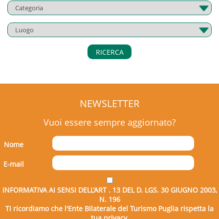
RICERCA
NEWSLETTER
Vuoi essere sempre aggiornato?
Nome
E-mail
INFORMATIVA AI SENSI DELL’ART . 13 DEL D. LGS. 30 GIUGNO 2003,
N. 196
Ti ricordiamo che l'Ente Bilaterale del Turismo Puglia rispetta la
tua privacy.