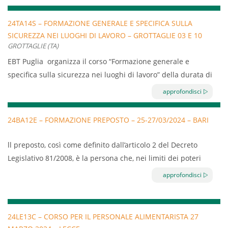
Scopo e campo di applicazione della Norma CEI 11-27
24TA14S – FORMAZIONE GENERALE E SPECIFICA SULLA
e della Norma CEI EN 50110-1
SICUREZZA NEI LUOGHI DI LAVORO – GROTTAGLIE 03 E 10
Le figure definite dalla Norma CEI 11-27:2021
GROTTAGLIE (TA)
APRILE 2024
Definizione delle zone di lavoro elettrico e di lavoro
EBT Puglia organizza il corso “Formazione generale e
non elettrico.
specifica sulla sicurezza nei luoghi di lavoro” della durata di
La gestione dei lavori elettrici e con rischio elettrico.
8 ore.
approfondisci
Procedure per l’esercizio degli impianti elettrici
Il corso è diretto a tutte le aziende turistiche iscritte a EBT.
Procedure per lavori sotto tensione, fuori tensione ed
Contenuti del corso:
24BA12E – FORMAZIONE PREPOSTO – 25-27/03/2024 – BARI
in prossimità.
Concetti di rischio, danno, prevenzione, protezione
La gestione delle situazioni di emergenza
ll preposto, così come definito dall’articolo 2 del Decreto
Organizzazione della prevenzione aziendale
Legislativo 81/2008, è la persona che, nei limiti dei poteri
Diritti, doveri e sanzioni per i vari soggetti aziendali
Durata 4 ore
gerarchici e funzionali appropriati alla natura dell’incarico
Organi di vigilanza, controllo e assistenza
approfondisci
conferitogli, sovrintende all’attività lavorativa e garantisce
Ambienti di lavoro
l’attuazione delle direttive ricevute dal datore di lavoro,
Rischi sugli infortuni
controllandone la corretta esecuzione da parte dei
24LE13C – CORSO PER IL PERSONALE ALIMENTARISTA 27
Macchine e attrezzature
lavoratori.