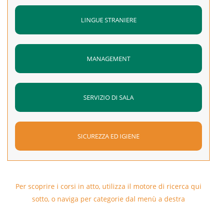
LINGUE STRANIERE
MANAGEMENT
SERVIZIO DI SALA
SICUREZZA ED IGIENE
Per scoprire i corsi in atto, utilizza il motore di ricerca qui
sotto, o naviga per categorie dal menù a destra