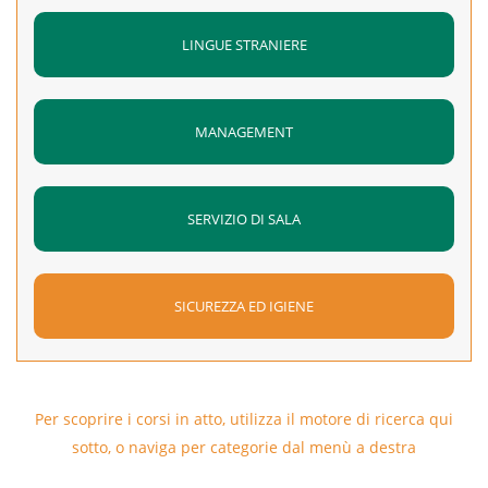
Validità:
3 anni
LINGUE STRANIERE
MANAGEMENT
SERVIZIO DI SALA
SICUREZZA ED IGIENE
Per scoprire i corsi in atto, utilizza il motore di ricerca qui
sotto, o naviga per categorie dal menù a destra