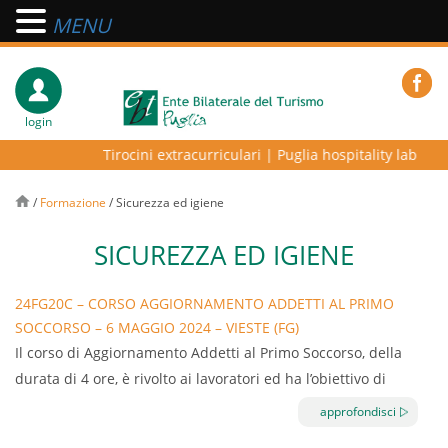
MENU
login
Tirocini extracurriculari
|
Puglia hospitality lab – pro
/
Formazione
/
Sicurezza ed igiene
SICUREZZA ED IGIENE
24FG20C – CORSO AGGIORNAMENTO ADDETTI AL PRIMO
SOCCORSO – 6 MAGGIO 2024 – VIESTE (FG)
Il corso di Aggiornamento Addetti al Primo Soccorso, della
durata di 4 ore, è rivolto ai lavoratori ed ha l’obiettivo di
fornire aggiornamento sugli strumenti conoscitivi
approfondisci
essenziali, teorici e pratici, per permettere a chi è incaricato