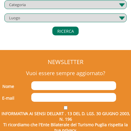
RICERCA
NEWSLETTER
Vuoi essere sempre aggiornato?
Nome
E-mail
INFORMATIVA AI SENSI DELL’ART . 13 DEL D. LGS. 30 GIUGNO 2003,
N. 196
Ti ricordiamo che l'Ente Bilaterale del Turismo Puglia rispetta la
tua privacy.