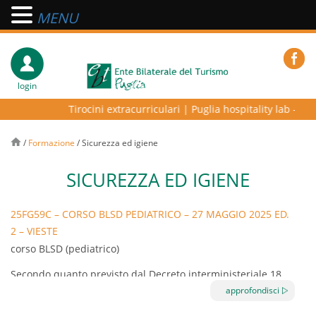
MENU
login
Tirocini extracurriculari
|
Puglia hospitality lab – prog
/
Formazione
/
Sicurezza ed igiene
SICUREZZA ED IGIENE
25FG59C – CORSO BLSD PEDIATRICO – 27 MAGGIO 2025 ED.
2 – VIESTE
corso BLSD (pediatrico)
Secondo quanto previsto dal Decreto interministeriale 18
approfondisci
marzo 2011 e vista la circolare del 16 maggio 2014 il
Ministero della salute ha fornito indirizzi in merito ai corsi