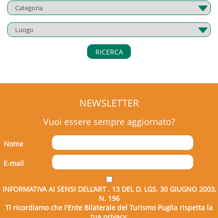
RICERCA
NEWSLETTER
Vuoi essere sempre aggiornato?
Nome
E-mail
INFORMATIVA AI SENSI DELL’ART . 13 DEL D. LGS. 30 GIUGNO 2003,
N. 196
Ti ricordiamo che l'Ente Bilaterale del Turismo Puglia rispetta la
tua privacy.