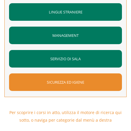
LINGUE STRANIERE
MANAGEMENT
SERVIZIO DI SALA
SICUREZZA ED IGIENE
Per scoprire i corsi in atto, utilizza il motore di ricerca qui
sotto, o naviga per categorie dal menù a destra