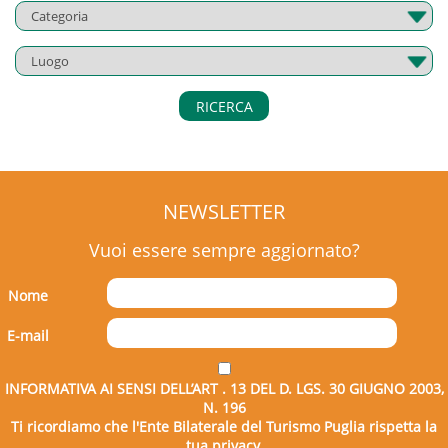
RICERCA
NEWSLETTER
Vuoi essere sempre aggiornato?
Nome
E-mail
INFORMATIVA AI SENSI DELL’ART . 13 DEL D. LGS. 30 GIUGNO 2003,
N. 196
Ti ricordiamo che l'Ente Bilaterale del Turismo Puglia rispetta la
tua privacy.