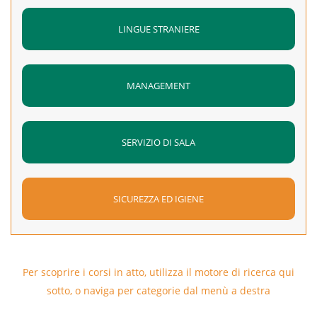
LINGUE STRANIERE
MANAGEMENT
SERVIZIO DI SALA
SICUREZZA ED IGIENE
Per scoprire i corsi in atto, utilizza il motore di ricerca qui
sotto, o naviga per categorie dal menù a destra