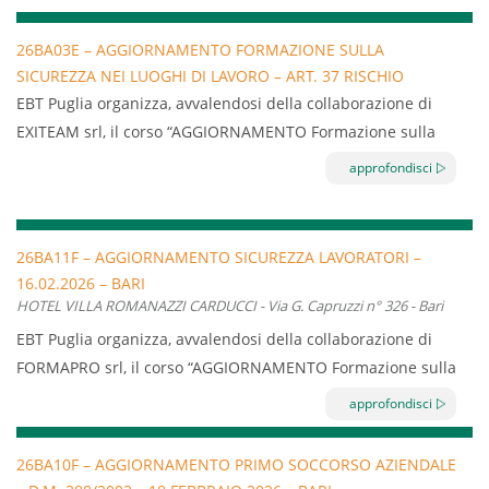
n. 59/CSR – 17 aprile 2025, permette di assolvere agli
obblighi di formazione indicati dall’articolo 37 del D.Lgs. n.
26BA03E – AGGIORNAMENTO FORMAZIONE SULLA
81/2008 e s.m.i. a carico di tutto il personale dipendente di
SICUREZZA NEI LUOGHI DI LAVORO – ART. 37 RISCHIO
imprese classificate a rischio basso.
BASSO – 02.02.2026 – 03.02.2026 – BARI
EBT Puglia organizza, avvalendosi della collaborazione di
EXITEAM srl, il corso “AGGIORNAMENTO Formazione sulla
sicurezza nei luoghi di lavoro – Art.37 rischio basso” della
approfondisci
durata di 6 ore.
Il corso permette di assolvere gli obblighi di formazione
indicati dall’articolo 37 del D.Lgs. n. 81/2008 e s.m.i. a carico
26BA11F – AGGIORNAMENTO SICUREZZA LAVORATORI –
16.02.2026 – BARI
di tutto il personale dipendente e dei soci lavoratori di
HOTEL VILLA ROMANAZZI CARDUCCI - Via G. Capruzzi n° 326 - Bari
imprese classificate a rischio basso dall’Accordo Stato
EBT Puglia organizza, avvalendosi della collaborazione di
Regioni 21 dicembre 2011
FORMAPRO srl, il corso “AGGIORNAMENTO Formazione sulla
sicurezza nei luoghi di lavoro – Art.37 rischio basso” della
approfondisci
durata di 6 ore.
Il corso permette di assolvere gli obblighi di formazione
26BA10F – AGGIORNAMENTO PRIMO SOCCORSO AZIENDALE