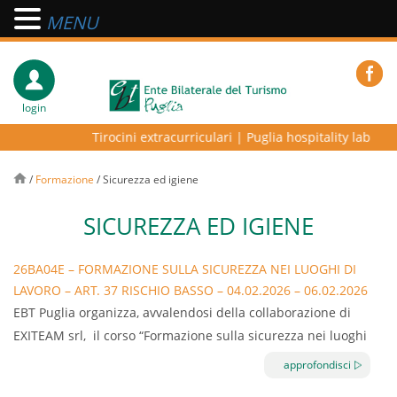
MENU
login
Tirocini extracurriculari
|
Puglia hospitality lab – pro
/
Formazione
/
Sicurezza ed igiene
SICUREZZA ED IGIENE
26BA04E – FORMAZIONE SULLA SICUREZZA NEI LUOGHI DI
LAVORO – ART. 37 RISCHIO BASSO – 04.02.2026 – 06.02.2026
– BARI
EBT Puglia organizza, avvalendosi della collaborazione di
EXITEAM srl, il corso “Formazione sulla sicurezza nei luoghi
di lavoro – Art.37 rischio basso” della durata di 8 ore.
approfondisci
Il corso normato dall’Accordo Stato Regioni Repertorio atto