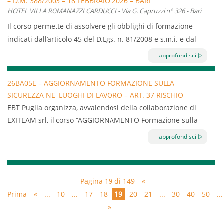
– D.M. 388/2003 – 18 FEBBRAIO 2026 – BARI
indicati dall’articolo 37 del D.Lgs. n. 81/2008 e s.m.i. a carico
HOTEL VILLA ROMANAZZI CARDUCCI - Via G. Capruzzi n° 326 - Bari
di tutto il personale dipendente di imprese classificate a
Il corso permette di assolvere gli obblighi di formazione
rischio basso dall’Accordo Stato Regioni 21 dicembre 2011
indicati dall’articolo 45 del D.Lgs. n. 81/2008 e s.m.i. e dal
decreto ministeriale n. 388/2003 a carico delle persone
approfondisci
designate al Primo Soccorso aziendale.
Durata: 4 ore
26BA05E – AGGIORNAMENTO FORMAZIONE SULLA
SICUREZZA NEI LUOGHI DI LAVORO – ART. 37 RISCHIO
Validità: 3 anni
BASSO – 04.02.2026 – 06.02.2026 – BARI
EBT Puglia organizza, avvalendosi della collaborazione di
EXITEAM srl, il corso “AGGIORNAMENTO Formazione sulla
sicurezza nei luoghi di lavoro – Art.37 rischio basso” della
approfondisci
durata di 6 ore.
Il corso permette di assolvere gli obblighi di formazione
indicati dall’articolo 37 del D.Lgs. n. 81/2008 e s.m.i. a carico
Pagina 19 di 149
«
di tutto il personale dipendente e dei soci lavoratori di
Prima
«
...
10
...
17
18
19
20
21
...
30
40
50
..
imprese classificate a rischio basso dall’Accordo Stato
»
Regioni 21 dicembre 2011