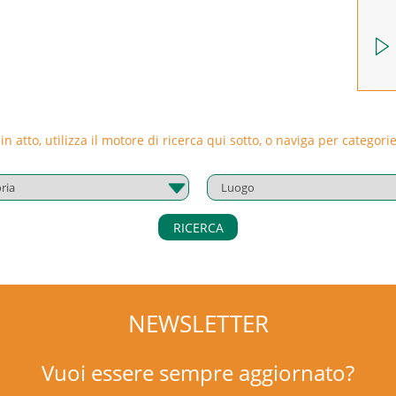
 in atto, utilizza il motore di ricerca qui sotto, o naviga per catego
RICERCA
NEWSLETTER
Vuoi essere sempre aggiornato?