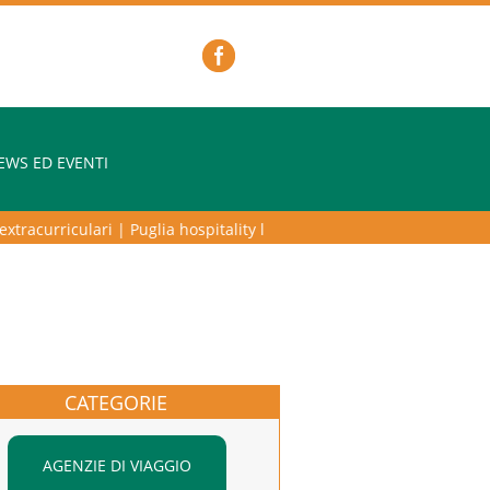
EWS ED EVENTI
racurriculari
|
Puglia hospitality lab – programma di alta formazione 
CATEGORIE
AGENZIE DI VIAGGIO