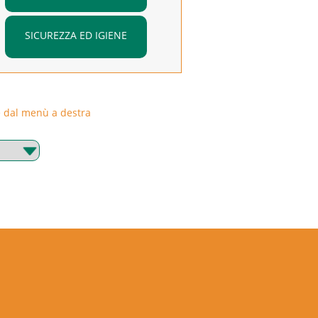
SICUREZZA ED IGIENE
rie dal menù a destra