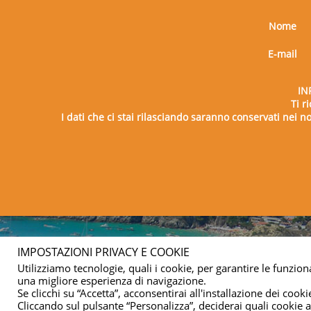
Nome
E-mail
IN
Ti r
I dati che ci stai rilasciando saranno conservati nei nos
Copy
IMPOSTAZIONI PRIVACY E COOKIE
Utilizziamo tecnologie, quali i cookie, per garantire le funziona
una migliore esperienza di navigazione.
Se clicchi su “Accetta”, acconsentirai all'installazione dei cookie
Cliccando sul pulsante “Personalizza”, deciderai quali cookie ac