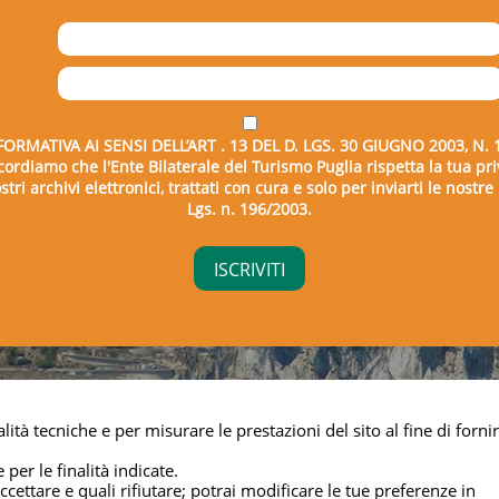
FORMATIVA AI SENSI DELL’ART . 13 DEL D. LGS. 30 GIUGNO 2003, N. 
icordiamo che l'Ente Bilaterale del Turismo Puglia rispetta la tua pri
tri archivi elettronici, trattati con cura e solo per inviarti le nostr
Lgs. n. 196/2003.
right © 2026 - Ente Bilaterale del Turismo Puglia - C.F. 043325
lità tecniche e per misurare le prestazioni del sito al fine di fornir
Privacy & cookie
 per le finalità indicate.
cettare e quali rifiutare; potrai modificare le tue preferenze in