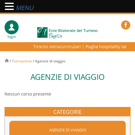
MENU
login
Tirocini extracurriculari
|
Puglia hospitality lab – p
/
Formazione
/
Agenzie di viaggio
AGENZIE DI VIAGGIO
Nessun corso presente
CATEGORIE
AGENZIE DI VIAGGIO