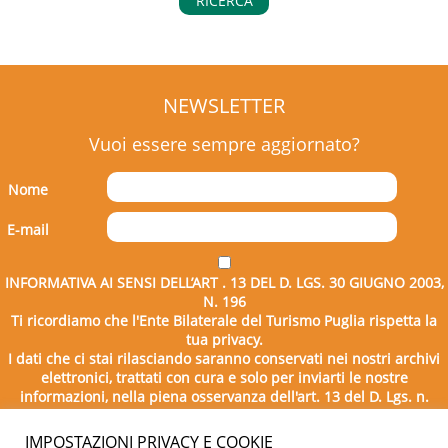
RICERCA
NEWSLETTER
Vuoi essere sempre aggiornato?
Nome
E-mail
INFORMATIVA AI SENSI DELL’ART . 13 DEL D. LGS. 30 GIUGNO 2003,
N. 196
Ti ricordiamo che l'Ente Bilaterale del Turismo Puglia rispetta la
tua privacy.
I dati che ci stai rilasciando saranno conservati nei nostri archivi
elettronici, trattati con cura e solo per inviarti le nostre
informazioni, nella piena osservanza dell'art. 13 del D. Lgs. n.
196/2003.
IMPOSTAZIONI PRIVACY E COOKIE