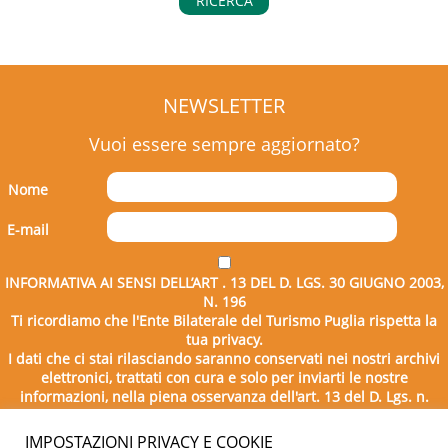
RICERCA
NEWSLETTER
Vuoi essere sempre aggiornato?
Nome
E-mail
INFORMATIVA AI SENSI DELL’ART . 13 DEL D. LGS. 30 GIUGNO 2003,
N. 196
Ti ricordiamo che l'Ente Bilaterale del Turismo Puglia rispetta la
tua privacy.
I dati che ci stai rilasciando saranno conservati nei nostri archivi
elettronici, trattati con cura e solo per inviarti le nostre
informazioni, nella piena osservanza dell'art. 13 del D. Lgs. n.
196/2003.
IMPOSTAZIONI PRIVACY E COOKIE