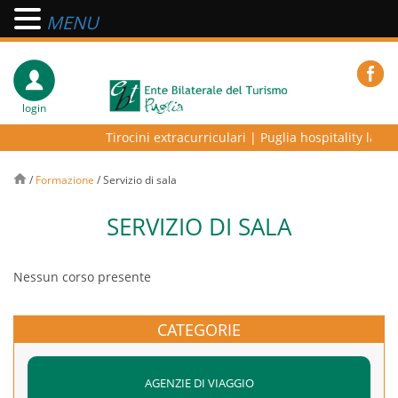
MENU
login
Tirocini extracurriculari
|
Puglia hospitality lab – 
/
Formazione
/
Servizio di sala
SERVIZIO DI SALA
Nessun corso presente
CATEGORIE
AGENZIE DI VIAGGIO