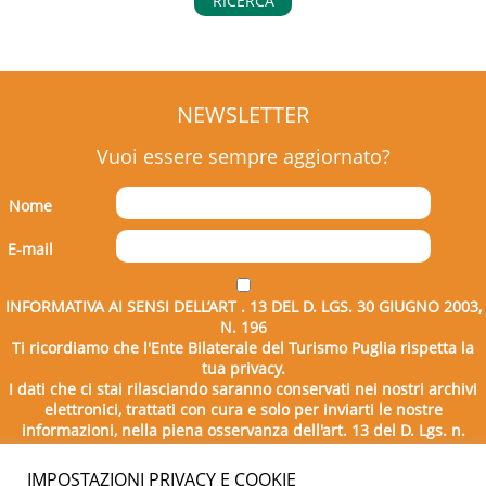
RICERCA
NEWSLETTER
Vuoi essere sempre aggiornato?
Nome
E-mail
INFORMATIVA AI SENSI DELL’ART . 13 DEL D. LGS. 30 GIUGNO 2003,
N. 196
Ti ricordiamo che l'Ente Bilaterale del Turismo Puglia rispetta la
tua privacy.
I dati che ci stai rilasciando saranno conservati nei nostri archivi
elettronici, trattati con cura e solo per inviarti le nostre
informazioni, nella piena osservanza dell'art. 13 del D. Lgs. n.
196/2003.
IMPOSTAZIONI PRIVACY E COOKIE