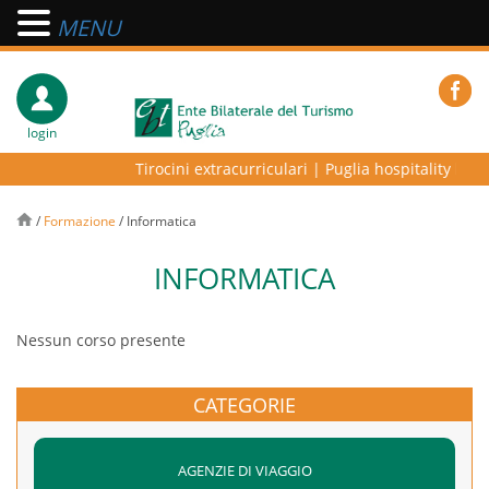
MENU
login
Tirocini extracurriculari
|
Puglia hospitality lab –
/
Formazione
/
Informatica
INFORMATICA
Nessun corso presente
CATEGORIE
AGENZIE DI VIAGGIO