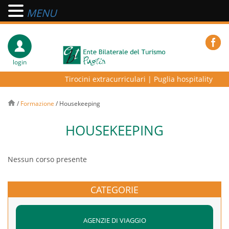
MENU
login
Tirocini extracurriculari
|
Puglia hospitality lab –
/
Formazione
/
Housekeeping
HOUSEKEEPING
Nessun corso presente
CATEGORIE
AGENZIE DI VIAGGIO