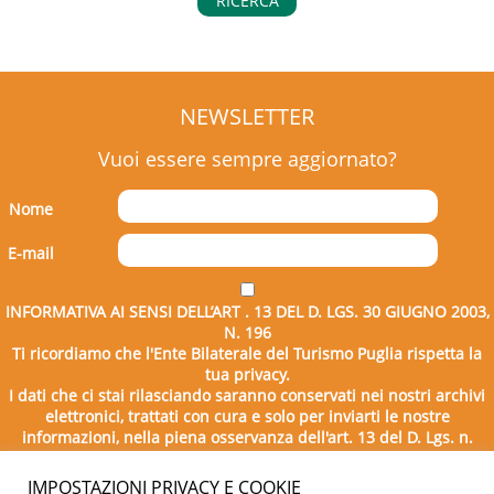
RICERCA
NEWSLETTER
Vuoi essere sempre aggiornato?
Nome
E-mail
INFORMATIVA AI SENSI DELL’ART . 13 DEL D. LGS. 30 GIUGNO 2003,
N. 196
Ti ricordiamo che l'Ente Bilaterale del Turismo Puglia rispetta la
tua privacy.
I dati che ci stai rilasciando saranno conservati nei nostri archivi
elettronici, trattati con cura e solo per inviarti le nostre
informazioni, nella piena osservanza dell'art. 13 del D. Lgs. n.
196/2003.
IMPOSTAZIONI PRIVACY E COOKIE