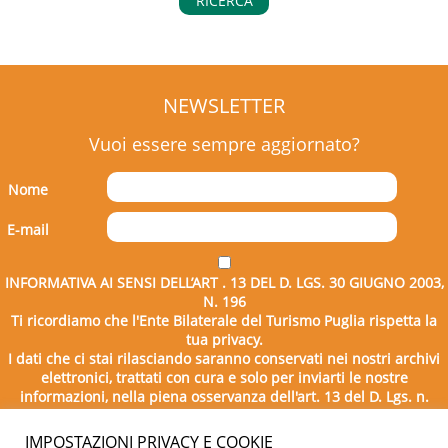
RICERCA
NEWSLETTER
Vuoi essere sempre aggiornato?
Nome
E-mail
INFORMATIVA AI SENSI DELL’ART . 13 DEL D. LGS. 30 GIUGNO 2003,
N. 196
Ti ricordiamo che l'Ente Bilaterale del Turismo Puglia rispetta la
tua privacy.
I dati che ci stai rilasciando saranno conservati nei nostri archivi
elettronici, trattati con cura e solo per inviarti le nostre
informazioni, nella piena osservanza dell'art. 13 del D. Lgs. n.
196/2003.
IMPOSTAZIONI PRIVACY E COOKIE