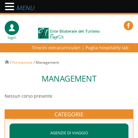
MENU
login
Tirocini extracurriculari
|
Puglia hospitality lab – pr
/
Formazione
/
Management
MANAGEMENT
Nessun corso presente
CATEGORIE
AGENZIE DI VIAGGIO