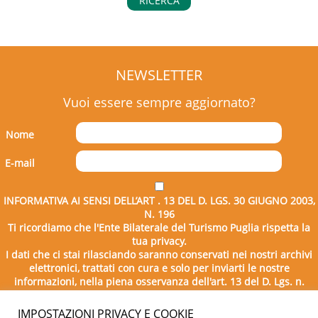
RICERCA
NEWSLETTER
Vuoi essere sempre aggiornato?
Nome
E-mail
INFORMATIVA AI SENSI DELL’ART . 13 DEL D. LGS. 30 GIUGNO 2003,
N. 196
Ti ricordiamo che l'Ente Bilaterale del Turismo Puglia rispetta la
tua privacy.
I dati che ci stai rilasciando saranno conservati nei nostri archivi
elettronici, trattati con cura e solo per inviarti le nostre
informazioni, nella piena osservanza dell'art. 13 del D. Lgs. n.
196/2003.
IMPOSTAZIONI PRIVACY E COOKIE