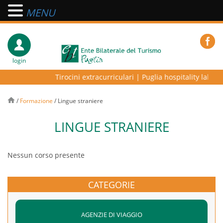
MENU
login
Tirocini extracurriculari
|
Puglia hospitality lab – p
/
Formazione
/
Lingue straniere
LINGUE STRANIERE
Nessun corso presente
CATEGORIE
AGENZIE DI VIAGGIO