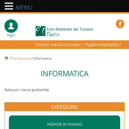
MENU
login
Tirocini extracurriculari
|
Puglia hospitality lab – 
/
Formazione
/
Informatica
INFORMATICA
Nessun corso presente
CATEGORIE
AGENZIE DI VIAGGIO