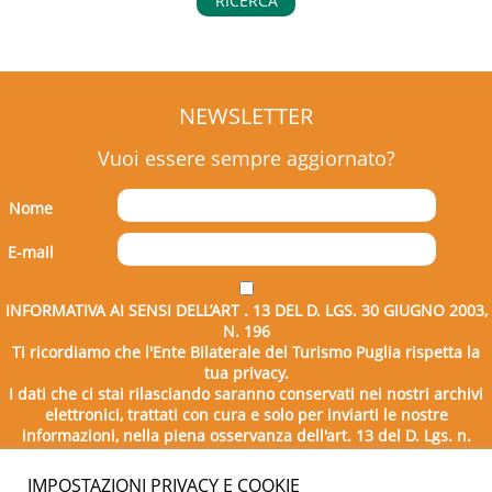
RICERCA
NEWSLETTER
Vuoi essere sempre aggiornato?
Nome
E-mail
INFORMATIVA AI SENSI DELL’ART . 13 DEL D. LGS. 30 GIUGNO 2003,
N. 196
Ti ricordiamo che l'Ente Bilaterale del Turismo Puglia rispetta la
tua privacy.
I dati che ci stai rilasciando saranno conservati nei nostri archivi
elettronici, trattati con cura e solo per inviarti le nostre
informazioni, nella piena osservanza dell'art. 13 del D. Lgs. n.
196/2003.
IMPOSTAZIONI PRIVACY E COOKIE