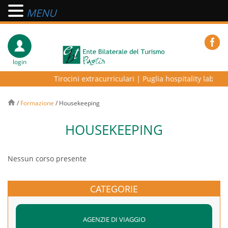
MENU
login
Tirocini extracurriculari
|
Puglia hospitality lab – pr
/
Formazione
/
Housekeeping
HOUSEKEEPING
Nessun corso presente
CATEGORIE
AGENZIE DI VIAGGIO