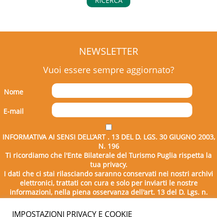
RICERCA
NEWSLETTER
Vuoi essere sempre aggiornato?
Nome
E-mail
INFORMATIVA AI SENSI DELL’ART . 13 DEL D. LGS. 30 GIUGNO 2003,
N. 196
Ti ricordiamo che l'Ente Bilaterale del Turismo Puglia rispetta la
tua privacy.
I dati che ci stai rilasciando saranno conservati nei nostri archivi
elettronici, trattati con cura e solo per inviarti le nostre
informazioni, nella piena osservanza dell'art. 13 del D. Lgs. n.
196/2003.
IMPOSTAZIONI PRIVACY E COOKIE